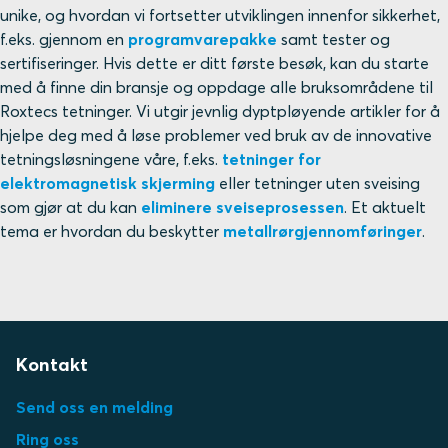
unike, og hvordan vi fortsetter utviklingen innenfor sikkerhet,
f.eks. gjennom en
programvarepakke
samt tester og
sertifiseringer. Hvis dette er ditt første besøk, kan du starte
med å finne din bransje og oppdage alle bruksområdene til
Roxtecs tetninger. Vi utgir jevnlig dyptpløyende artikler for å
hjelpe deg med å løse problemer ved bruk av de innovative
tetningsløsningene våre, f.eks.
tetninger for
elektromagnetisk skjerming
eller tetninger uten sveising
som gjør at du kan
eliminere sveiseprosessen
. Et aktuelt
tema er hvordan du beskytter
metallrørgjennomføringer
.
Kontakt
Send oss en melding
Ring oss