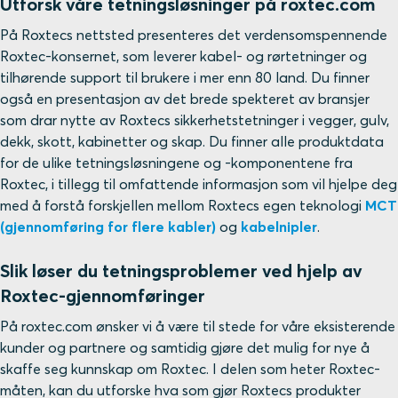
Utforsk våre tetningsløsninger på roxtec.com
På Roxtecs nettsted presenteres det verdensomspennende
Roxtec-konsernet, som leverer kabel- og rørtetninger og
tilhørende support til brukere i mer enn 80 land. Du finner
også en presentasjon av det brede spekteret av bransjer
som drar nytte av Roxtecs sikkerhetstetninger i vegger, gulv,
dekk, skott, kabinetter og skap. Du finner alle produktdata
for de ulike tetningsløsningene og -komponentene fra
Roxtec, i tillegg til omfattende informasjon som vil hjelpe deg
med å forstå forskjellen mellom Roxtecs egen teknologi
MCT
(gjennomføring for flere kabler)
og
kabelnipler
.
Slik løser du tetningsproblemer ved hjelp av
Roxtec-gjennomføringer
På roxtec.com ønsker vi å være til stede for våre eksisterende
kunder og partnere og samtidig gjøre det mulig for nye å
skaffe seg kunnskap om Roxtec. I delen som heter Roxtec-
måten, kan du utforske hva som gjør Roxtecs produkter