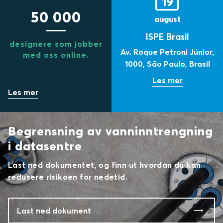
19
50 000
august
ISPE Brasil
designere som jobber
Av. Roque Petroni Júnior,
med oss online.
1000,
São Paulo,
Brasil
Begrensning av vanninntrengning
i datasentre
Last ned dokumentet, og finn ut hvordan du kan
redusere risikoen for nedetid.
Last ned dokument