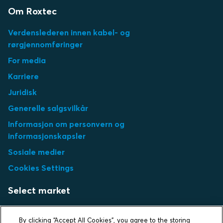
Om Roxtec
Verdenslederen innen kabel- og
rørgjennomføringer
For media
Karriere
Juridisk
Generelle salgsvilkår
Informasjon om personvern og
informasjonskapsler
Sosiale medier
Cookies Settings
Select market
Choose local site
By clicking “Accept All Cookies”, you agree to the storing