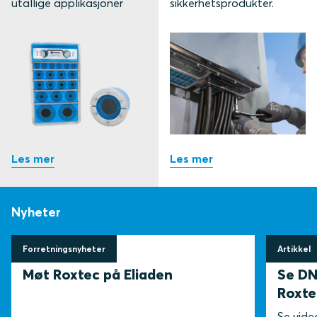
utallige applikasjoner
sikkerhetsprodukter.
Nyheter
Forretningsnyheter
Artikkel
22 mai 2026
13 mai 
Møt Roxtec på Eliaden
Se DN
Roxte
Se vide