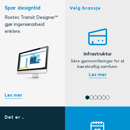
Spar designtid
Velg bransje
Roxtec Transit Designer™
gjør ingeniørarbeid
enklere.
Infrastruktur
Sikre gjennomføringer for et
L
bærekraftig samfunn.
Det er ..