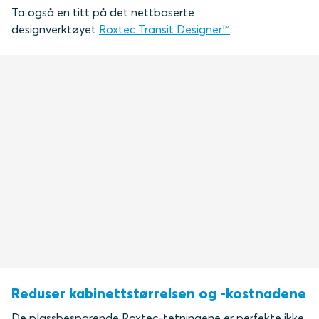
Ta også en titt på det nettbaserte
designverktøyet
Roxtec Transit Designer™
.
Reduser kabinettstørrelsen og -kostnadene
De plassbesparende Roxtec-tetningene er perfekte ikke