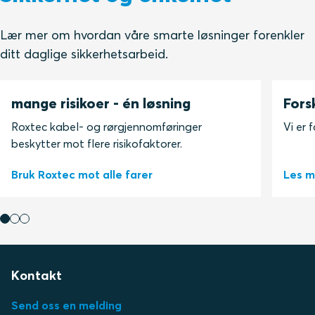
Lær mer om hvordan våre smarte løsninger forenkler
ditt daglige sikkerhetsarbeid.
mange risikoer - én løsning
Fors
Roxtec kabel- og rørgjennomføringer
Vi er 
beskytter mot flere risikofaktorer.
Bruk Roxtec mot alle farer
Les m
Kontakt
Send oss en melding