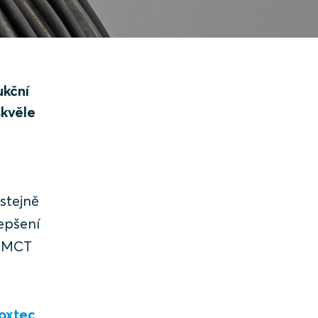
ukční
skvěle
 stejně
lepšení
c MCT
Roxtec