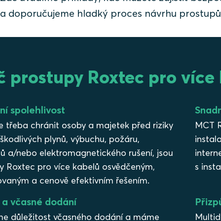
a doporučujeme hladký proces návrhu prostup
č prostupy Roxtec pro více
ní spolehlivost
Snad
e třeba chránit osoby a majetek před riziky
MCT Ro
 škodlivých plynů, výbuchu, požáru,
instal
ů a/nebo elektromagnetického rušení, jsou
intern
y Roxtec pro více kabelů osvědčeným,
s inst
kovaným a cenově efektivním řešením.
 a včasné dodání
Přizp
e důležitost včasného dodání a máme
Multid