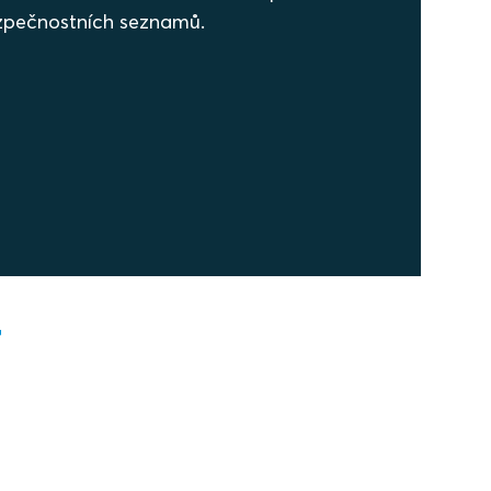
zpečnostních seznamů.
T