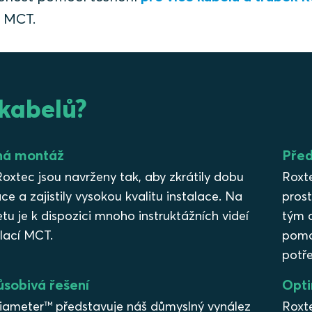
ů MCT.
 kabelů?
ná montáž
Před
xtec jsou navrženy tak, aby zkrátily dobu
Roxt
ace a zajistily vysokou kvalitu instalace. Na
pros
etu je k dispozici mnoho instruktážních videí
tým o
alací MCT.
pomoc
potře
ůsobivá řešení
Opti
iameter™ představuje náš důmyslný vynález
Roxte