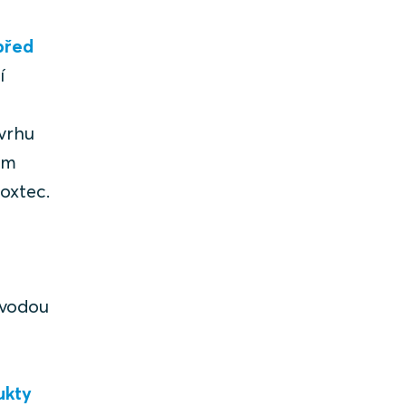
před
í
vrhu
ým
oxtec.
 vodou
ukty