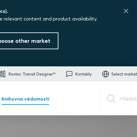
cs).
e relevant content and product availability.
hoose other market
Roxtec Transit Designer™
Kontakty
Select market
Hledat
Knihovna vědomostí