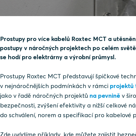
Prostupy pro více kabelů Roxtec MCT a utěsnění
postupy v náročných projektech po celém světě.
se hodí pro elektrárny a výrobní průmysl.
Prostupy Roxtec MCT představují špičkové techn
v nejnáročnějších podmínkách v rámci
projektů 
jako v řadě náročných projektů
na pevnině
v šir
bezpečnosti, zvýšení efektivity a nižší celkové 
do schválení, norem a specifikací pro kabelové p
Zde uvádíme příklady, kde můžete zajistit bezp