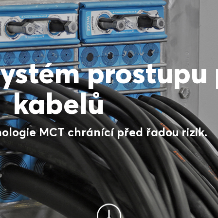
ystém prostupu 
kabelů
nologie MCT chránící před řadou rizik.