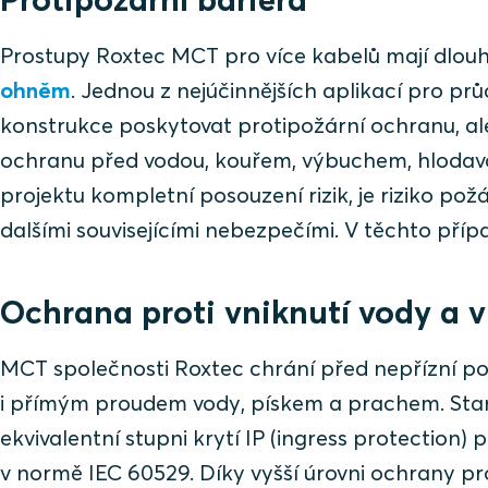
Prostupy Roxtec MCT pro více kabelů mají dlouho
ohněm
. Jednou z nejúčinnějších aplikací pro pr
konstrukce poskytovat protipožární ochranu, a
ochranu před vodou, kouřem, výbuchem, hlodavci
projektu kompletní posouzení rizik, je riziko p
dalšími souvisejícími nebezpečími. V těchto pří
Ochrana proti vniknutí vody a v
MCT společnosti Roxtec chrání před nepřízní poč
i přímým proudem vody, pískem a prachem. Stan
ekvivalentní stupni krytí IP (ingress protection) 
v normě IEC 60529. Díky vyšší úrovni ochrany pr