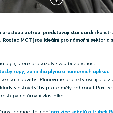
 prostupu potrubí představují standardní konstr
 Roxtec MCT jsou ideální pro námořní sektor a 
ologie, které prokázaly svou bezpečnost
těžby ropy, zemního plynu a námořních aplikací
,
oké škále odvětví. Plánované projekty usilující o z
náklady vlastnictví by proto měly zahrnout Roxte
rostupy na úrovni vlastníka.
ečnost pomocí těsnění
pro více kabelů a trubek 