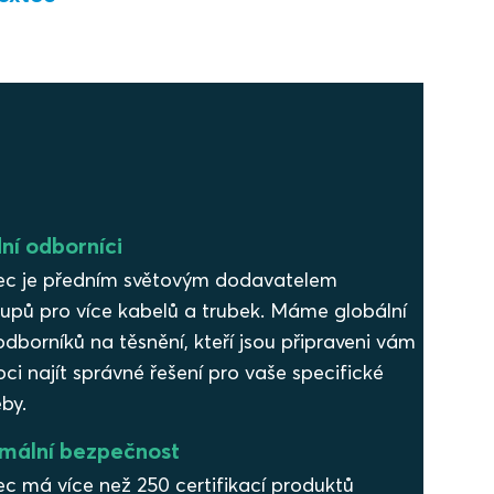
ní odborníci
ec je předním světovým dodavatelem
tupů pro více kabelů a trubek. Máme globální
dborníků na těsnění, kteří jsou připraveni vám
i najít správné řešení pro vaše specifické
by.
mální bezpečnost
c má více než 250 certifikací produktů