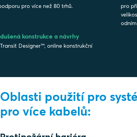
 podporu pro více než 80 trhů.
pro p
veliko
odníma
dušená konstrukce a návrhy
Transit Designer™, online konstrukční
Oblasti použití pro sy
pro více kabelů:
Protipožární bariéra