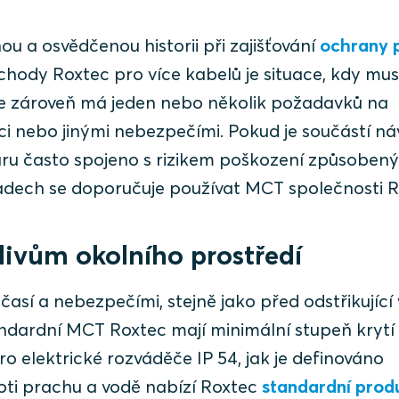
u a osvědčenou historii při zajišťování
ochrany 
ůchody Roxtec pro více kabelů je situace, kdy mus
le zároveň má jeden nebo několik požadavků na
 nebo jinými nebezpečími. Pokud je součástí ná
ožáru často spojeno s rizikem poškození způsoben
padech se doporučuje používat MCT společnosti R
livům okolního prostředí
así a nebezpečími, stejně jako před odstřikující
dardní MCT Roxtec mají minimální stupeň krytí
pro elektrické rozváděče IP 54, jak je definováno
oti prachu a vodě nabízí Roxtec
standardní prod