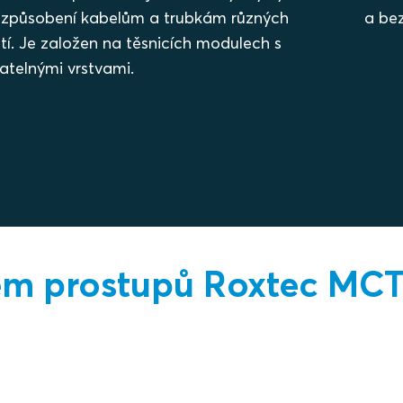
řizpůsobení kabelům a trubkám různých
a be
stí. Je založen na těsnicích modulech s
telnými vrstvami.
stém prostupů Roxtec MC