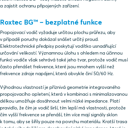
a zajistit ochranu připojených zařízení.
Roxtec BG™ – bezplatné funkce
Propojovací vodič vyžaduje určitou plochu průřezu, aby
v případě poruchy dokázal snášet určitý proud.
Elektrotechnické předpisy poskytují vodítko usnadňující
určování velikostí. Významnou úlohu s ohledem na účinnou
funkci vodiče však sehrává také jeho tvar, protože vodič musí
často přenášet frekvence, které jsou mnohem vyšší než
frekvence zdroje napájení, která obvykle činí 50/60 Hz.
Výhodnou vlastností je příznivá geometrie integrovaného
propojovacího opletení, která v kombinaci s minimalizovanou
délkou umožňuje dosáhnout velmi nízké impedance. Platí
pravidlo, že čím je vodič širší, tím lepší má vlastnosti, protože
čím vyšší frekvence se přenáší, tím více mají signály sklon
k tomu, aby se šířily pouze na povrchu materiálu. Kratší trasa