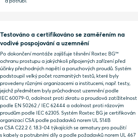
a potrubí.
Testováno a certifikováno se zaměřením na
vodivé pospojování a uzemnění
Po dokončení montáže zajišťuje těsnění Roxtec BG™
ochranu prostupu a jakýchkoli připojených zařízení před
účinky přechodných napětí a poruchových proudů. Systém
podstoupil velký počet rozmanitých testů, které byly
provedeny různými organizacemi a institucemi, např. testy,
jejichž předmětem byly průchodnost uzemnění podle
IEC 60079-0, odolnost proti zkratu a proudová zatížitelnost
podle EN 50262 / IEC 62444 a odolnost proti rázovým
proudům podle IEC 62305. Systém Roxtec BG je certifikován
organizací CSA podle požadavků norem UL 514B
a CSA C22.2 č. 18.3-04 týkajících se armatury pro použití
s kabely a potrubními díly a podle požadavků norem UL 467