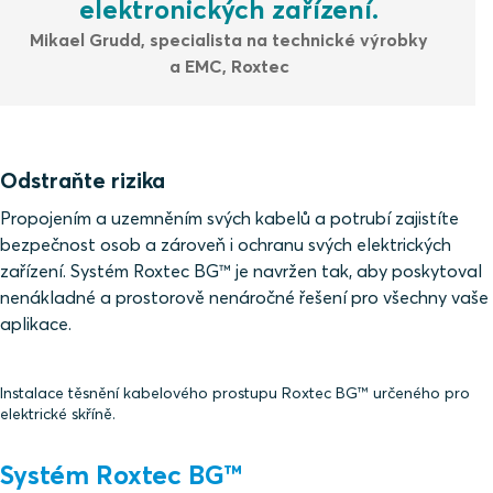
nepřenášejí proud, zachovávají zemní potenciál.
elektronických zařízení.
Funkční uzemňovací spojení slouží jiným účelům než
obklopeno dalším vodičem, např. kovovým stínicím
Mikael Grudd, specialista na technické výrobky
elektrické bezpečnosti a může přenášet proud v rámci
pláštěm, který může fungovat jako vodič vyrovnávající
a EMC, Roxtec
svého běžného provozu.
potenciály.
Odstraňte rizika
Propojením a uzemněním svých kabelů a potrubí zajistíte
bezpečnost osob a zároveň i ochranu svých elektrických
zařízení. Systém Roxtec BG™ je navržen tak, aby poskytoval
nenákladné a prostorově nenáročné řešení pro všechny vaše
aplikace.
Instalace těsnění kabelového prostupu Roxtec BG™ určeného pro
elektrické skříně.
Systém Roxtec BG™