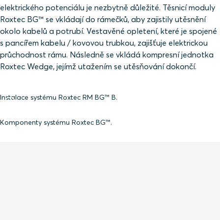
elektrického potenciálu je nezbytně důležité. Těsnicí moduly
Roxtec BG™ se vkládají do rámečků, aby zajistily utěsnění
okolo kabelů a potrubí. Vestavěné opletení, které je spojené
s pancířem kabelu / kovovou trubkou, zajišťuje elektrickou
průchodnost rámu. Následně se vkládá kompresní jednotka
Roxtec Wedge, jejímž utažením se utěsňování dokončí.
Instalace systému Roxtec RM BG™ B.
Komponenty systému Roxtec BG™.