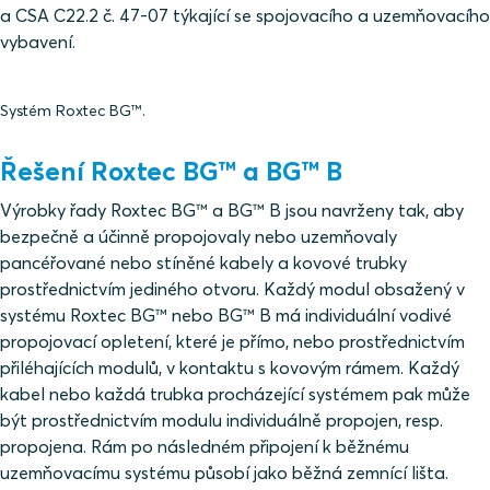
a CSA C22.2 č. 47-07 týkající se spojovacího a uzemňovacího
vybavení.
Systém Roxtec BG™.
Řešení Roxtec BG™ a BG™ B
Výrobky řady Roxtec BG™ a BG™ B jsou navrženy tak, aby
bezpečně a účinně propojovaly nebo uzemňovaly
pancéřované nebo stíněné kabely a kovové trubky
prostřednictvím jediného otvoru. Každý modul obsažený v
systému Roxtec BG™ nebo BG™ B má individuální vodivé
propojovací opletení, které je přímo, nebo prostřednictvím
přiléhajících modulů, v kontaktu s kovovým rámem. Každý
kabel nebo každá trubka procházející systémem pak může
být prostřednictvím modulu individuálně propojen, resp.
propojena. Rám po následném připojení k běžnému
uzemňovacímu systému působí jako běžná zemnící lišta.