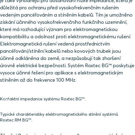
je také výhodnější pro dosahování nízké impedance, která je
důležitá pro ochranu před vysokofrekvenčním rušením
vedeným pancéřováním a stíněním kabelů. Tím je umožněno
získání účinného vysokofrekvenčního funkčního uzemnění,
které má rozhodující význam pro elektromagnetickou
kompatibilitu a odolnost proti elektromagnetickému rušení.
Elektromagnetická rušení vedená prostřednictvím
pancéřování/stínění kabelů nebo kovových trubek jsou
účinně odkláněna do země, a nezpůsobují tak zhoršení
úrovně elektrické bezpečnosti. Systém Roxtec BG™ poskytuje
vysoce účinné řešení pro aplikace s elektromagnetickým
stíněním až do frekvence 100 MHz.
Kontaktní impedance systému Roxtec BG™.
Typické charakteristiky elektromagnetického stínění systémů
Roxtec RM BG™.