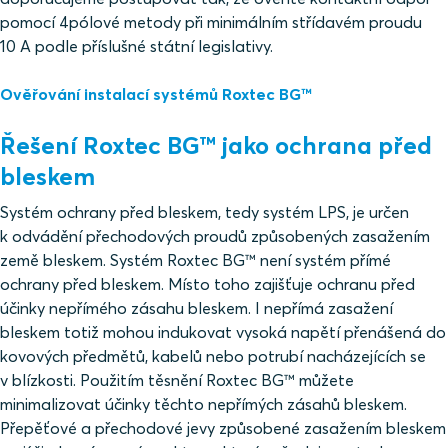
pomocí 4pólové metody při minimálním střídavém proudu
10 A podle příslušné státní legislativy.
Ověřování instalací systémů Roxtec BG™
Řešení Roxtec BG™ jako ochrana před
bleskem
Systém ochrany před bleskem, tedy systém LPS, je určen
k odvádění přechodových proudů způsobených zasažením
země bleskem. Systém Roxtec BG™ není systém přímé
ochrany před bleskem. Místo toho zajišťuje ochranu před
účinky nepřímého zásahu bleskem. I nepřímá zasažení
bleskem totiž mohou indukovat vysoká napětí přenášená do
kovových předmětů, kabelů nebo potrubí nacházejících se
v blízkosti. Použitím těsnění Roxtec BG™ můžete
minimalizovat účinky těchto nepřímých zásahů bleskem.
Přepěťové a přechodové jevy způsobené zasažením bleskem