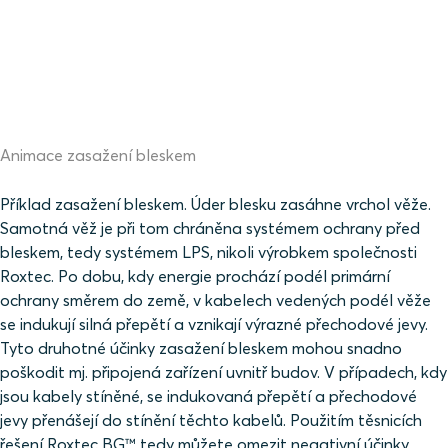
Animace zasažení bleskem
Příklad zasažení bleskem. Úder blesku zasáhne vrchol věže.
Samotná věž je při tom chráněna systémem ochrany před
bleskem, tedy systémem LPS, nikoli výrobkem společnosti
Roxtec. Po dobu, kdy energie prochází podél primární
ochrany směrem do země, v kabelech vedených podél věže
se indukují silná přepětí a vznikají výrazné přechodové jevy.
Tyto druhotné účinky zasažení bleskem mohou snadno
poškodit mj. připojená zařízení uvnitř budov. V případech, kdy
jsou kabely stíněné, se indukovaná přepětí a přechodové
jevy přenášejí do stínění těchto kabelů. Použitím těsnicích
řešení Roxtec BG™ tedy můžete omezit negativní účinky