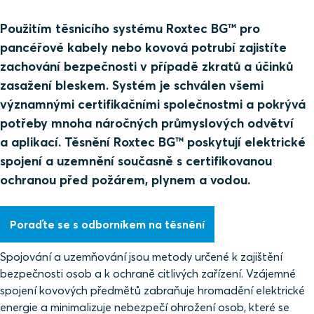
Použitím těsnicího systému Roxtec BG™ pro
pancéřové kabely nebo kovová potrubí zajistíte
zachování bezpečnosti v případě zkratů a účinků
zasažení bleskem. Systém je schválen všemi
významnými certifikačními společnostmi a pokrývá
potřeby mnoha náročných průmyslových odvětví
a aplikací. Těsnění Roxtec BG™ poskytují elektrické
spojení a uzemnění současně s certifikovanou
ochranou před požárem, plynem a vodou.
Poraďte se s odborníkem na těsnění
Spojování a uzemňování jsou metody určené k zajištění
bezpečnosti osob a k ochraně citlivých zařízení. Vzájemné
spojení kovových předmětů zabraňuje hromadění elektrické
energie a minimalizuje nebezpečí ohrožení osob, které se