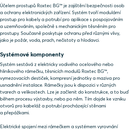
Účelem prostupů Roxtec BG™ je zajištění bezpečnosti osob
a ochrany elektronických zařízení. Systém tvoří modulární
prostup pro kabely a potrubí pro aplikace s pospojováním
a uzemňováním, společně s mechanickým těsněním pro
prostupy. Současně poskytuje ochranu před různými vlivy,
jako je požár, voda, prach, nečistoty a hlodavci.
Systémové komponenty
Systém sestává z elektricky vodivého ocelového nebo
hliníkového rámečku, těsnicích modulů Roxtec BG™,
vymezovacích destiček, kompresní jednotky a maziva pro
usnadnění instalace. Rámečky jsou k dispozici v různých
tvarech a velikostech. Lze je začlenit do konstrukce, a to buď
během procesu výstavby, nebo po něm. Tím dojde ke vzniku
otvorů pro kabeláž a potrubí procházející stěnami
a přepážkami.
Elektrické spojení mezi rámečkem a systémem vyrovnání