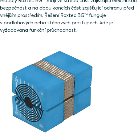
Moduly Roxtec BG™ mají ve středu část zajišťující elektrickou
bezpečnost a na obou koncích část zajišťující ochranu před
vnějším prostředím. Řešení Roxtec BG™ funguje
v podlahových nebo stěnových prostupech, kde je
vyžadována funkční průchodnost.