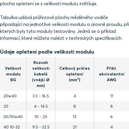
plocha opletení se s velikostí modulu zvětšuje.
Tabulka udává průřezové plochy měděného vodiče
připadající na jednotlivé velikosti modulu a úrovně proudu, při
kterých byly tyto moduly testovány. Jedná se o příklad
informací, které můžete nalézt v technických specifikacích.
Údaje opletení podle velikosti modulu
Rozsah
Velikost
velikosti
Celkový průřez
Přibl.
modulu
kabelů
opletení
ekvivalentní
BG
(vnější Ø
(mm²)
AWG
mm)
20w40
3.5 - 16.5
4
11
20
4 - 14.5
8
8
30/30w40
10 - 25
13
6
40 10-32
9.5 - 32.5
21
4