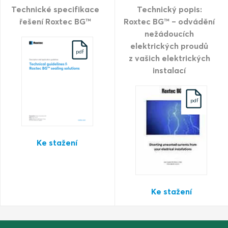
Technické specifikace
Technický popis:
řešení Roxtec BG™
Roxtec BG™ – odvádění
nežádoucích
elektrických proudů
pdf
z vašich elektrických
instalací
pdf
Ke stažení
Ke stažení