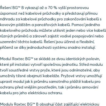
Řešení BG™ B vykazují až o 70 % vyšší prostorovou
úspornost než kabelové průchodky a představují přímou
náhradu za kabelové průchodky pro zakončování kabelů s
kovovým pláštěm a pancéřových kabelů. Pomocí jediného
kabelového průchodu můžete utěsnit jeden nebo více kabelů
různých průměrů a zároveň zajistit vodivé pospojování nebo
uzemnění těchto kabelů. Řešení jsou účinná a flexibilní,
přičemž se díky jednoduchosti systému snadno instalují.
Modul Roxtec BG™ se skládá ze dvou identických polovin,
které při instalaci vytvoří společnou jednotku. Střed modulu
tvoří soustředné vrstvy pryže, které jsou odnímatelné, aby
umožnily těsné obejmutí kabeláže. Pryžové vrstvy umožňují
upravit modul jak k průměru samotného pláště kabelu pro
ochranu před vnějším prostředím, tak i průměru armování
kabelu pro jeho elektrickou ochranu.
Moduly Roxtec BG™ B obsahují část zajišťující elektrickou