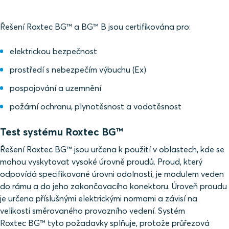
Řešení Roxtec BG™ a BG™ B jsou certifikována pro:
elektrickou bezpečnost
prostředí s nebezpečím výbuchu (Ex)
pospojování a uzemnění
požární ochranu, plynotěsnost a vodotěsnost
Test systému Roxtec BG™
Řešení Roxtec BG™ jsou určena k použití v oblastech, kde se
mohou vyskytovat vysoké úrovně proudů. Proud, který
odpovídá specifikované úrovni odolnosti, je modulem veden
do rámu a do jeho zakončovacího konektoru. Úroveň proudu
je určena příslušnými elektrickými normami a závisí na
velikosti směrovaného provozního vedení. Systém
Roxtec BG™ tyto požadavky splňuje, protože průřezová