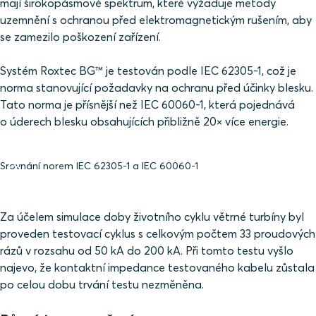
mají širokopásmové spektrum, které vyžaduje metody
uzemnění s ochranou před elektromagnetickým rušením, aby
se zamezilo poškození zařízení.
Systém Roxtec BG™ je testován podle IEC 62305-1, což je
norma stanovující požadavky na ochranu před účinky blesku.
Tato norma je přísnější než IEC 60060-1, která pojednává
o úderech blesku obsahujících přibližně 20× více energie.
Srovnání norem IEC 62305-1 a IEC 60060-1
Za účelem simulace doby životního cyklu větrné turbíny byl
proveden testovací cyklus s celkovým počtem 33 proudových
rázů v rozsahu od 50 kA do 200 kA. Při tomto testu vyšlo
najevo, že kontaktní impedance testovaného kabelu zůstala
po celou dobu trvání testu nezměněna.