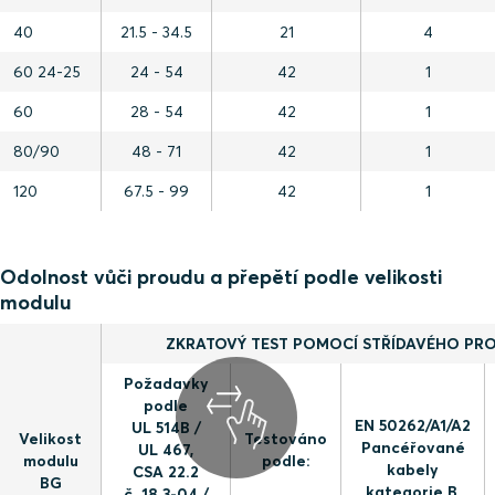
40
21.5 - 34.5
21
4
60 24-25
24 - 54
42
1
60
28 - 54
42
1
80/90
48 - 71
42
1
120
67.5 - 99
42
1
Odolnost vůči proudu a přepětí podle velikosti
modulu
ZKRATOVÝ TEST POMOCÍ STŘÍDAVÉHO PR
Požadavky
podle
EN 50262/A1/A2
UL 514B /
Velikost
Testováno
Pancéřované
UL 467,
modulu
podle:
kabely
CSA 22.2
BG
kategorie B,
č. 18.3-04 /