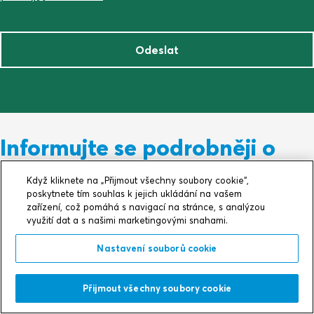
Odeslat
Informujte se podrobněji o
chytrých vlastnostech našich
Když kliknete na „Přijmout všechny soubory cookie“,
poskytnete tím souhlas k jejich ukládání na vašem
produktů
zařízení, což pomáhá s navigací na stránce, s analýzou
využití dat a s našimi marketingovými snahami.
Nastavení souborů cookie
Centrum znalostí
Centru
13 září 2022
13 září
Stínění nad rámec potřeb
Těsn
Přijmout všechny soubory cookie
chrá
Vývoj produktu v nejdokonalejší podobě.