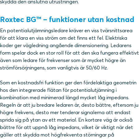
skydda den anslutna utrustningen.
Roxtec BG™ – funktioner utan kostnad
En potentialutjämningsledare kräver en viss tvärsnittsarea
för att klara en viss ström om det finns ett fel. Elektriska
koder ger vägledning angående dimensionering. Ledarens
form spelar dock en stor roll för att den ska fungera effektivt
även som ledare för frekvenser som är mycket högre än
strömförsörjningens, som vanligtvis är 50/60 Hz.
Som en kostnadsfri funktion ger den fördelaktiga geometrin
hos den integrerade flätan för potentialutjämning i
kombination med minimerad längd mycket låg impedans.
Regeln är att ju bredare ledaren är, desto bättre, eftersom ju
högre frekvens, desto mer tenderar signalerna att endast
sprida sig på ytan av ett material. En kortare väg är också
bättre för att uppnå låg impedans, vilket är viktigt när det
gäller att skydda mot högfrekventa störningar på