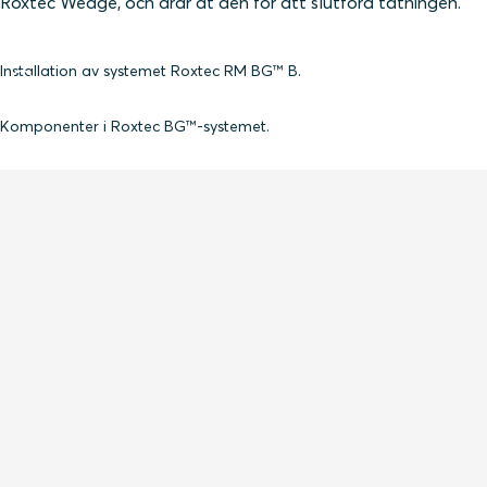
Roxtec Wedge, och drar åt den för att slutföra tätningen.
Installation av systemet Roxtec RM BG™ B.
Komponenter i Roxtec BG™-systemet.