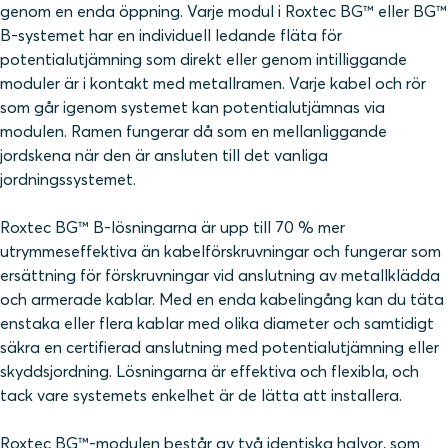
genom en enda öppning. Varje modul i Roxtec BG™ eller BG™
B-systemet har en individuell ledande fläta för
potentialutjämning som direkt eller genom intilliggande
moduler är i kontakt med metallramen. Varje kabel och rör
som går igenom systemet kan potentialutjämnas via
modulen. Ramen fungerar då som en mellanliggande
jordskena när den är ansluten till det vanliga
jordningssystemet.
Roxtec BG™ B-lösningarna är upp till 70 % mer
utrymmeseffektiva än kabelförskruvningar och fungerar som
ersättning för förskruvningar vid anslutning av metallklädda
och armerade kablar. Med en enda kabelingång kan du täta
enstaka eller flera kablar med olika diameter och samtidigt
säkra en certifierad anslutning med potentialutjämning eller
skyddsjordning. Lösningarna är effektiva och flexibla, och
tack vare systemets enkelhet är de lätta att installera.
Roxtec BG™-modulen består av två identiska halvor, som