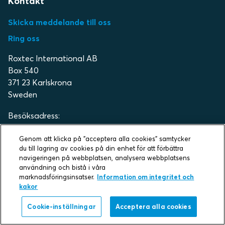
Kontakt
Skicka meddelande till oss
Ring oss
Roxtec International AB
Box 540
371 23 Karlskrona
Sweden
Besöksadress:
Verkövägen 96
371 65 Lyckeby
Genom att klicka på "acceptera alla cookies" samtycker
du till lagring av cookies på din enhet för att förbättra
Sweden
navigeringen på webbplatsen, analysera webbplatsens
användning och bistå i våra
Snabblänkar
marknadsföringsinsatser.
Information om integritet och
kakor
Branscher
Cookie-inställningar
Acceptera alla cookies
Produkter