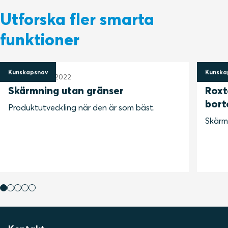
Utforska fler smarta
funktioner
Kunskapsnav
Kunska
13 september 2022
13 sep
Skärmning utan gränser
Roxt
bort
Produktutveckling när den är som bäst.
Skärma