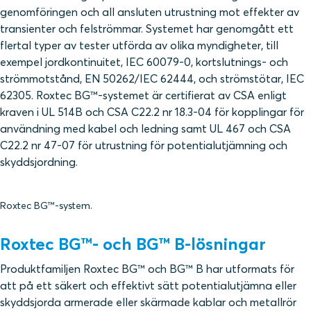
genomföringen och all ansluten utrustning mot effekter av
transienter och felströmmar. Systemet har genomgått ett
flertal typer av tester utförda av olika myndigheter, till
exempel jordkontinuitet, IEC 60079-0, kortslutnings- och
strömmotstånd, EN 50262/IEC 62444, och strömstötar, IEC
62305. Roxtec BG™-systemet är certifierat av CSA enligt
kraven i UL 514B och CSA C22.2 nr 18.3-04 för kopplingar för
användning med kabel och ledning samt UL 467 och CSA
C22.2 nr 47-07 för utrustning för potentialutjämning och
skyddsjordning.
Roxtec BG™-system.
Roxtec BG™- och BG™ B-lösningar
Produktfamiljen Roxtec BG™ och BG™ B har utformats för
att på ett säkert och effektivt sätt potentialutjämna eller
skyddsjorda armerade eller skärmade kablar och metallrör