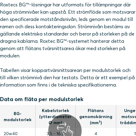
Roxtecs BG™-lösningar har utformats för tillämpningar där
höga strömnivåer kan uppstå. Ett strömflöde som motsvarar
den specificerade motståndsnivån, leds genom en modul till
ramen och dess kontakteringsdon. Strömnivån bestäms av
gällande elektriska standarder och beror på storleken på de
dragna kablarna. Roxtec BG™-systemet hanterar detta
genom att flätans tvärsnittsarea ökar med storleken på
modulen.
Tabellen visar koppartvärsnittsarean per modulstorlek och
till vilken strömnivå den har testats. Detta är ett exempel på
information som finns i de tekniska specifikationerna.
Data om fläta per modulstorlek
Kabelstorlek
Flätans
Ungef
BG-
(ytterdiameter
genomskärning
motsv
modulstorlek
Ø mm)
(mm²)
tråddi
20w40
3.5 - 16.5
4
1