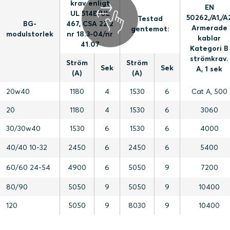
krav enligt
EN
UL 514B/UL
50262,/A1,/A
Testad
BG-
467, CSA 22.2
Armerade
gentemot:
modulstorlek
nr 18.3-04/nr
kablar
41.07
Kategori B
strömkrav.
Ström
Ström
Sek
Sek
A, 1 sek
(A)
(A)
20w40
1180
4
1530
6
Cat A, 500
20
1180
4
1530
6
3060
30/30w40
1530
6
1530
6
4000
40/40 10-32
2450
6
2450
6
5400
60/60 24-54
4900
6
5050
9
7200
80/90
5050
9
5050
9
10400
120
5050
9
8030
9
10400