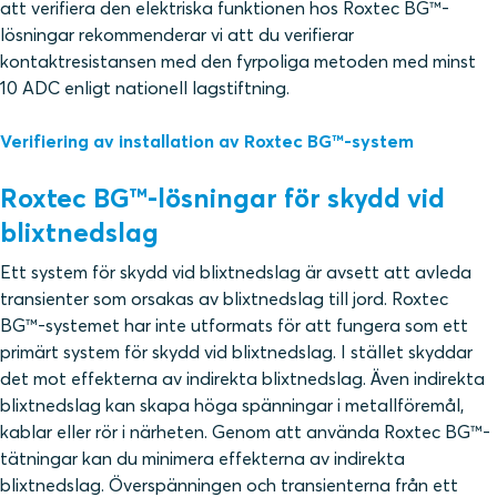
att verifiera den elektriska funktionen hos Roxtec BG™-
lösningar rekommenderar vi att du verifierar
kontaktresistansen med den fyrpoliga metoden med minst
10 ADC enligt nationell lagstiftning.
Verifiering av installation av Roxtec BG™-system
Roxtec BG™-lösningar för skydd vid
blixtnedslag
Ett system för skydd vid blixtnedslag är avsett att avleda
transienter som orsakas av blixtnedslag till jord. Roxtec
BG™-systemet har inte utformats för att fungera som ett
primärt system för skydd vid blixtnedslag. I stället skyddar
det mot effekterna av indirekta blixtnedslag. Även indirekta
blixtnedslag kan skapa höga spänningar i metallföremål,
kablar eller rör i närheten. Genom att använda Roxtec BG™-
tätningar kan du minimera effekterna av indirekta
blixtnedslag. Överspänningen och transienterna från ett