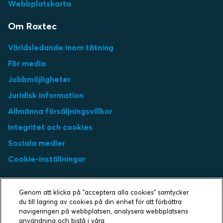
Webbplatskarta
Om Roxtec
Världsledande inom tätning
För media
Jobbmöjligheter
Juridisk information
Allmänna försäljningsvillkor
Integritet och cookies
Sociala medier
Cookie-inställningar
Select market
Genom att klicka på "acceptera alla cookies" samtycker
Choose local site
du till lagring av cookies på din enhet för att förbättra
navigeringen på webbplatsen, analysera webbplatsens
användning och bistå i våra