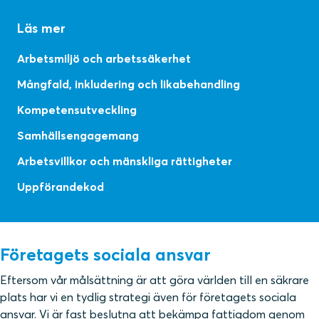
Läs mer
Arbetsmiljö och arbetssäkerhet
Mångfald, inkludering och likabehandling
Kompetensutveckling
Samhällsengagemang
Arbetsvillkor och mänskliga rättigheter
Uppförandekod
Företagets sociala ansvar
Eftersom vår målsättning är att göra världen till en säkrare
plats har vi en tydlig strategi även för företagets sociala
ansvar. Vi är fast beslutna att bekämpa fattigdom genom