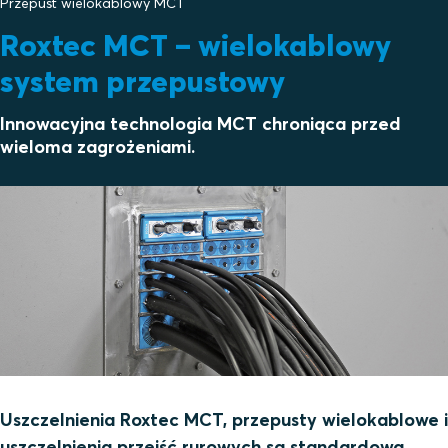
Przepust wielokablowy MCT
Roxtec MCT – wielokablowy
system przepustowy
Innowacyjna technologia MCT chroniąca przed
wieloma zagrożeniami.
Uszczelnienia Roxtec MCT, przepusty wielokablowe i
uszczelnienia przejść rurowych są standardową