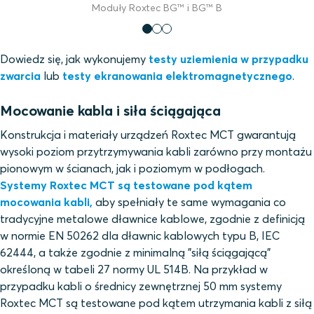
Moduły Roxtec BG™ i BG™ B
Dowiedz się, jak wykonujemy
testy uziemienia w przypadku
zwarcia
lub
testy ekranowania elektromagnetycznego
.
Mocowanie kabla i siła ściągająca
Konstrukcja i materiały urządzeń Roxtec MCT gwarantują
wysoki poziom przytrzymywania kabli zarówno przy montażu
pionowym w ścianach, jak i poziomym w podłogach.
Systemy Roxtec MCT są testowane pod kątem
mocowania kabli,
aby spełniały te same wymagania co
tradycyjne metalowe dławnice kablowe, zgodnie z definicją
w normie EN 50262 dla dławnic kablowych typu B, IEC
62444, a także zgodnie z minimalną "siłą ściągającą"
określoną w tabeli 27 normy UL 514B. Na przykład w
przypadku kabli o średnicy zewnętrznej 50 mm systemy
Roxtec MCT są testowane pod kątem utrzymania kabli z siłą