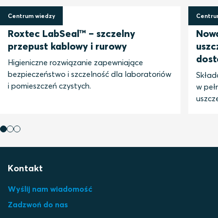
Centrum wiedzy
Centru
13 sierpnia 2025
4 czer
Roxtec LabSeal™ – szczelny
Nowa
przepust kablowy i rurowy
uszc
dost
Higieniczne rozwiązanie zapewniające
bezpieczeństwo i szczelność dla laboratoriów
Składa
i pomieszczeń czystych.
w peł
uszcze
Kontakt
Wyślij nam wiadomość
Zadzwoń do nas