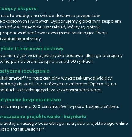
iodący eksperci
xtec to wiodący na świecie dostawca przepustów
elokablowych i rurowych. Dysponujemy globalnym zespołem
spertów w dziedzinie uszczelnień, którzy są gotowi
proponować właściwe rozwiązanie spełniające Twoje
dywidualne potrzeby.
zybkie i terminowe dostawy
zumiemy, jak ważna jest szybka dostawa, dlatego oferujemy
kalną pomoc techniczną na ponad 80 rynkach.
lastyczne rozwiązania
ltidiameter™ to nasz genialny wynalazek umożliwiający
aptację do kabli i rur o różnych rozmiarach. Opiera się na
dułach uszczelniających ze zrywanymi warstwami.
ptymalne bezpieczeństwo
xtec ma ponad 250 certyfikatów i wpisów bezpieczeństwa.
roszczone projektowanie i inżynieria
orzystaj z naszego bezpłatnego narzędzia projektowego online
xtec Transit Designer™.