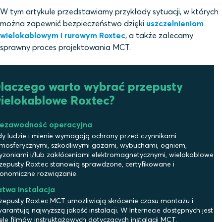
W tym artykule przedstawiamy przykłady sytuacji, w których
można zapewnić bezpieczeństwo dzięki
uszczelnieniom
wielokablowym i rurowym Roxtec
, a także zalecamy
sprawny proces projektowania MCT.
laczego warto wybrać przepusty
ielokablowe Roxtec?
iezawodność operacyjna
y ludzie i mienie wymagają ochrony przed czynnikami
mosferycznymi, szkodliwymi gazami, wybuchami, ogniem,
yzoniami i/lub zakłóceniami elektromagnetycznymi, wielokablowe
zepusty Roxtec stanowią sprawdzone, certyfikowane i
onomiczne rozwiązanie.
twa instalacja
zepusty Roxtec MCT umożliwiają skrócenie czasu montażu i
arantują najwyższą jakość instalacji. W Internecie dostępnych jest
ele filmów instruktażowych dotyczących instalacji MCT.