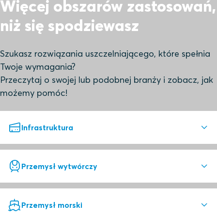
Więcej obszarów zastosowań,
niż się spodziewasz
Szukasz rozwiązania uszczelniającego, które spełnia
Twoje wymagania?
Przeczytaj o swojej lub podobnej branży i zobacz, jak
możemy pomóc!
Infrastruktura
Doskonałe rozwiązania
Przemysł wytwórczy
uszczelniające
Uszczelnienia Roxtec oferują bezpieczeństwo, wysoką
Niezawodne uszczelnienie to
Przemysł morski
jakość i niski całkowity koszt użytkowania.
podstawa