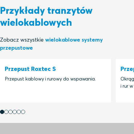
Przykłady tranzytów
wielokablowych
Zobacz wszystkie
wielokablowe systemy
przepustowe
Przepust Roxtec S
Prze
Przepust kablowy i rurowy do wspawania.
Okrągł
i rur 