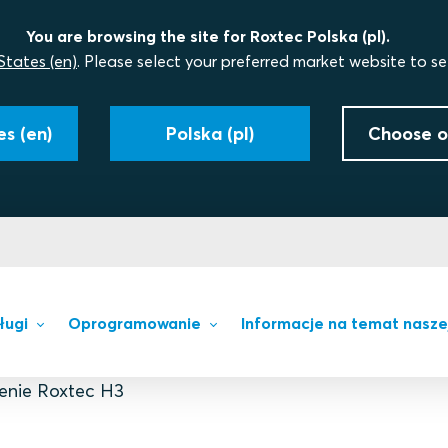
You are browsing the site for Roxtec Polska (pl).
States (en)
. Please select your preferred market website to se
s (en)
Polska (pl)
Choose o
ługi
Oprogramowanie
Informacje na temat nasze
ienie Roxtec H3