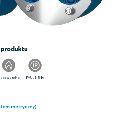
 produktu
azoszczelne
IP/UL NEMA
stem metryczny)