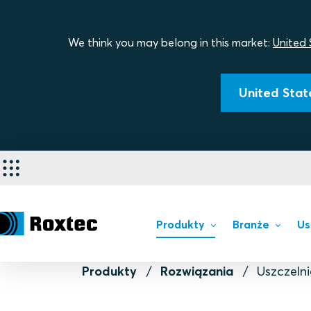
We think you may belong in this market:
United 
United State
Produkty
Branże
Us
Produkty
Rozwiązania
Uszczeln