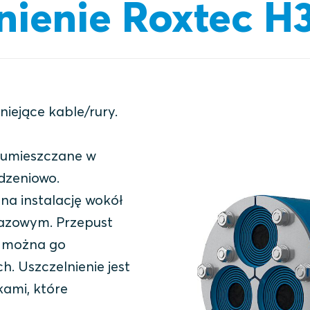
nienie Roxtec H
niejące kable/rury.
r umieszczane w
dzeniowo.
na instalację wokół
ójfazowym. Przepust
i można go
h. Uszczelnienie jest
kami, które