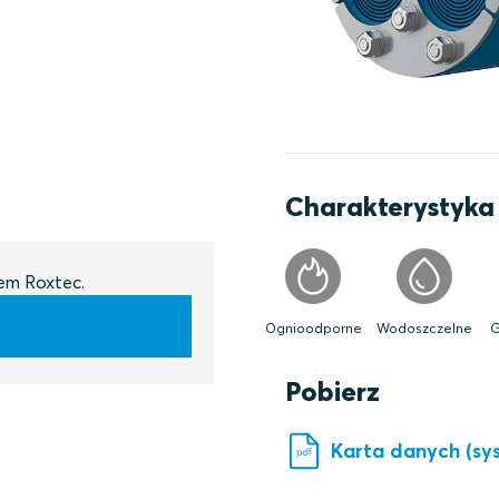
Charakterystyka
lem Roxtec.
Ognioodporne
Wodoszczelne
G
Pobierz
Karta danych (sy