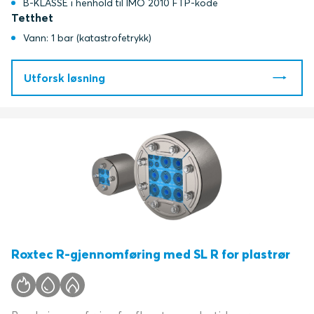
B-KLASSE i henhold til IMO 2010 FTP-kode
Tetthet
Vann: 1 bar (katastrofetrykk)
Utforsk løsning
Roxtec R-gjennomføring med SL R for plastrør