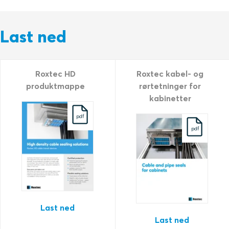
Last ned
Roxtec HD
Roxtec kabel- og
produktmappe
rørtetninger for
kabinetter
pdf
pdf
Last ned
Last ned