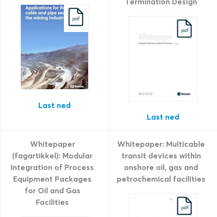
Termination Design
pdf
pdf
Last ned
Last ned
Whitepaper
Whitepaper: Multicable
(fagartikkel): Modular
transit devices within
Integration of Process
onshore oil, gas and
Equipment Packages
petrochemical facilities
for Oil and Gas
Facilities
pdf