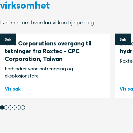
virksomhet
Lær mer om hvordan vi kan hjelpe deg
Sak
Sak
CPC Corporations overgang til
Besk
tetninger fra Roxtec - CPC
hydr
Corporation, Taiwan
Roxtec
Forhindrer vanninntrengning og
eksplosjonsfare.
Vis sak
Vis s