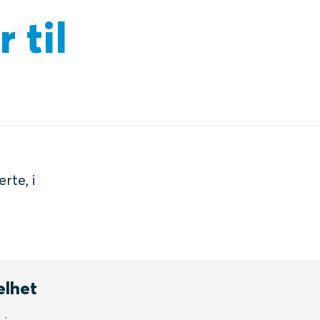
 til
rte, i
elhet