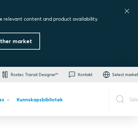
e relevant content and product availability.
ther market
Roxtec Transit Designer™
Kontakt
Select market
Søk
ss
Kunnskapsbibliotek