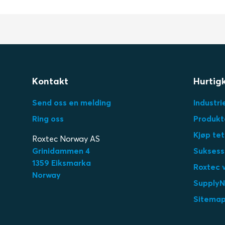
Kontakt
Hurtig
Send oss en melding
Industri
Ring oss
Produkt
Kjøp tet
Roxtec Norway AS
Grinidammen 4
Suksessh
1359 Eiksmarka
Roxtec v
Norway
SupplyN
Sitema