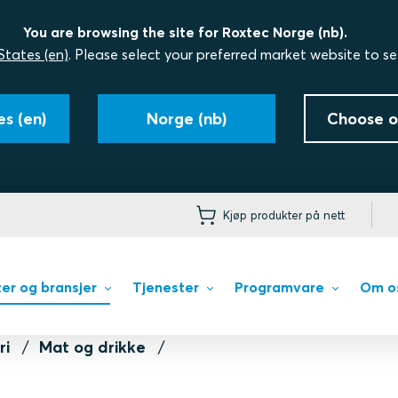
You are browsing the site for Roxtec Norge (nb).
States (en)
. Please select your preferred market website to se
s (en)
Norge (nb)
Choose o
Kjøp produkter på nett
er og bransjer
Tjenester
Programvare
Om o
ri
Mat og drikke