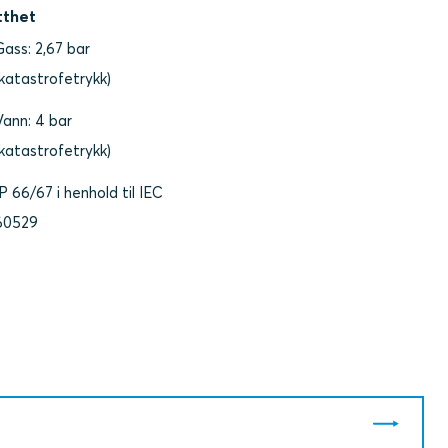
tthet
Gass: 2,67 bar
(katastrofetrykk)
Vann: 4 bar
(katastrofetrykk)
IP 66/67 i henhold til IEC
60529