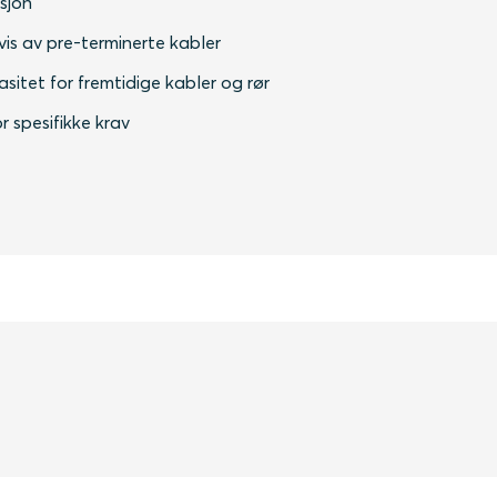
asjon
vis av pre-terminerte kabler
itet for fremtidige kabler og rør
r spesifikke krav