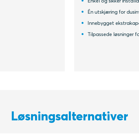
Enkel og sikker install
Én utskjæring for dusin
Innebygget ekstrakapas
Tilpassede løsninger fo
Løsningsalternativer