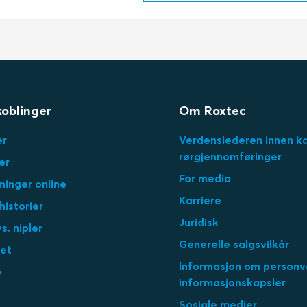
koblinger
Om Roxtec
er
Verdenslederen innen k
rørgjennomføringer
er
For media
ninger online
Karriere
istorier
Juridisk
s. nipler
Generelle salgsvilkår
et
Informasjon om personv
p
informasjonskapsler
Sosiale medier