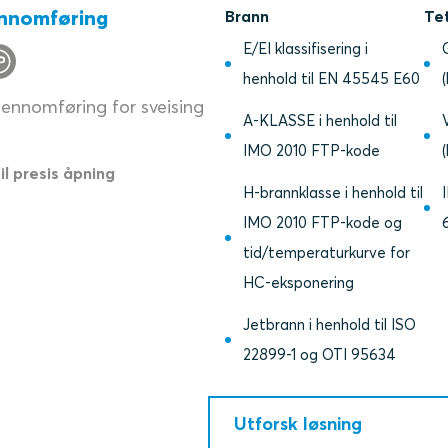
ennomføring
Brann
Te
E/EI klassifisering i
henhold til EN 45545 E60
jennomføring for sveising
A-KLASSE i henhold til
IMO 2010 FTP-kode
til presis åpning
H-brannklasse i henhold til
IMO 2010 FTP-kode og
tid/temperaturkurve for
HC-eksponering
Jetbrann i henhold til ISO
22899-1 og OTI 95634
Utforsk løsning