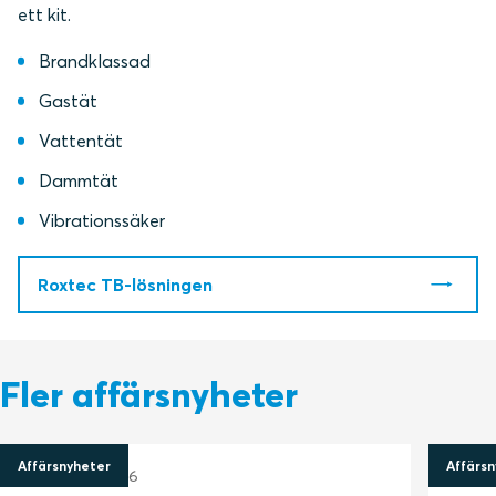
ett kit.
Brandklassad
Gastät
Vattentät
Dammtät
Vibrationssäker
Roxtec TB-lösningen
Fler affärsnyheter
Affärsnyheter
Affärsn
23 februari 2026
26 se