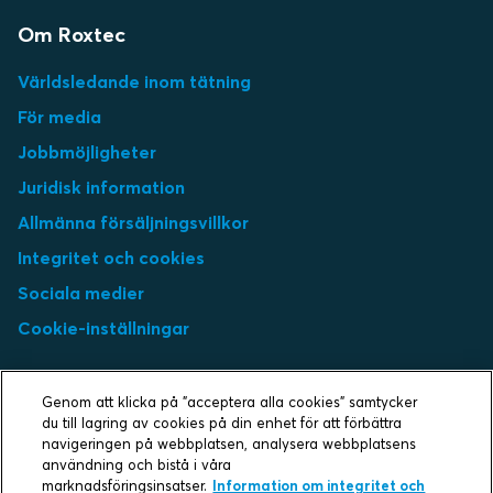
Om Roxtec
Världsledande inom tätning
För media
Jobbmöjligheter
Juridisk information
Allmänna försäljningsvillkor
Integritet och cookies
Sociala medier
Cookie-inställningar
Select market
Genom att klicka på "acceptera alla cookies" samtycker
du till lagring av cookies på din enhet för att förbättra
Choose local site
navigeringen på webbplatsen, analysera webbplatsens
användning och bistå i våra
marknadsföringsinsatser.
Information om integritet och