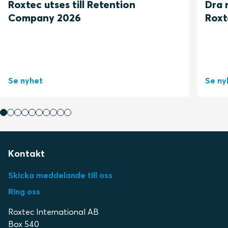
Roxtec utses till Retention
Dra 
Company 2026
Roxt
Se nyhet
Se ny
Kontakt
Skicka meddelande till oss
Ring oss
Roxtec International AB
Box 540