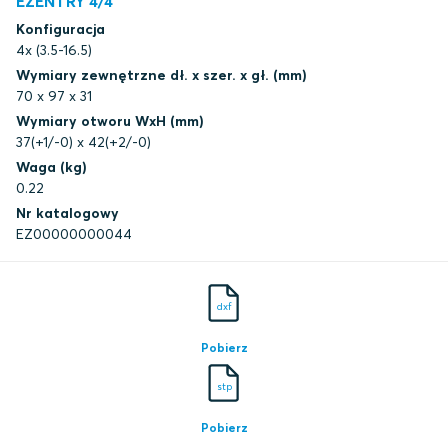
EZENTRY 4/4
Konfiguracja
4x (3.5-16.5)
Wymiary zewnętrzne dł. x szer. x gł. (mm)
70 x 97 x 31
Wymiary otworu WxH (mm)
37(+1/-0) x 42(+2/-0)
Waga (kg)
0.22
Nr katalogowy
EZ00000000044
dxf
Pobierz
stp
Pobierz