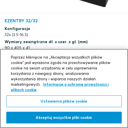
EZENTRY 32/32
Konfiguracja
32x (3.5-16.5)
Wymiary zewnętrzne dł. x szer. x gł. (mm)
90 x 405 x 41
Wymiary otworu WxH (mm)
Poprzez kliknięcie na „Akceptacja wszystkich plików
37(+1/-0) x 335(+2/-0)
cookie” jest wyrażona zgoda na przechowywanie plików
Waga (kg)
cookie na swoim urządzeniu w celu usprawnienia
korzystania z nawigacji strony, analizowania
1.54
wykorzystania strony i wsparcia naszych działań
Nr katalogowy
marketingowych.
Informacje o ochronie prywatności i
EZ00000003232
plikach cookie
Ustawienia plików cookie
dxf
Akceptuj wszystkie pliki cookie
Pobierz