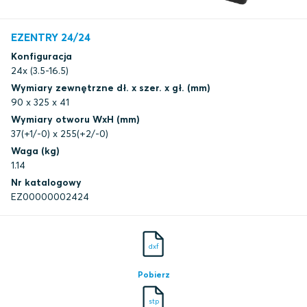
EZENTRY 24/24
Konfiguracja
24x (3.5-16.5)
Wymiary zewnętrzne dł. x szer. x gł. (mm)
90 x 325 x 41
Wymiary otworu WxH (mm)
37(+1/-0) x 255(+2/-0)
Waga (kg)
1.14
Nr katalogowy
EZ00000002424
dxf
Pobierz
stp