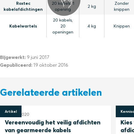
Roxtec
20 kabels, 1
Zonder
2 kg
kabelafdichtingen
opening
knippen
20 kabels,
Kabelwartels
20
4 kg
Knippen
openingen
Bijgewerkt:
9 juni 2017
Gepubliceerd:
19 oktober 2016
Gerelateerde artikelen
Artikel
Kennis
27 mei 2020
27 mei
Vereenvoudig het veilig afdichten
Kies
van gearmeerde kabels
afdi