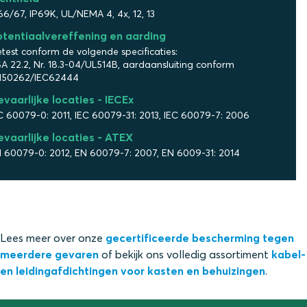
66/67, IP69K, UL/NEMA 4, 4x, 12, 13
otentiaalvereffening en aarding
test conform de volgende specificaties:
A 22.2, Nr. 18.3-04/UL514B, aardaansluiting conform
N50262/IEC62444
vaarlijke locaties - IECEx
C 60079-0: 2011, IEC 60079-31: 2013, IEC 60079-7: 2006
vaarlijke locaties - ATEX
 60079-0: 2012, EN 60079-7: 2007, EN 6009-31: 2014
Lees meer over onze
gecertificeerde bescherming tegen
meerdere gevaren
of bekijk ons volledig assortiment
kabel-
en leidingafdichtingen voor kasten en behuizingen
.