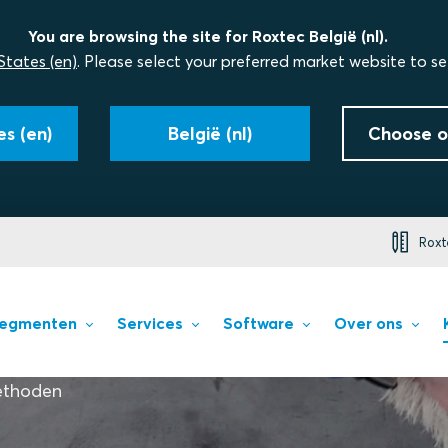
You are browsing the site for Roxtec België (nl).
States (en)
. Please select your preferred market website to se
s (en)
België (nl)
Choose o
Roxt
egmenten
Services
Software
Over ons
ethoden