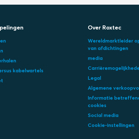
pelingen
Over Roxtec
en
Wereldmarktleider o
van afdichtingen
en
media
erhalen
Carrièremogelijkhed
ersus kabelwartels
Legal
et
Algemene verkoopvo
Informatie betreffen
cookies
Social media
Cookie-instellingen