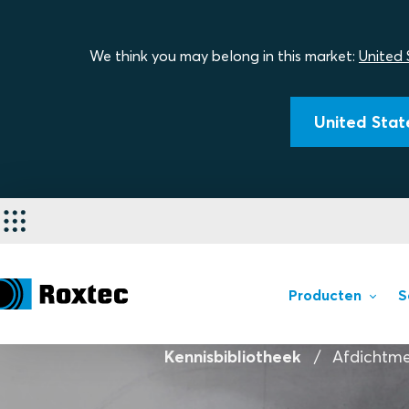
We think you may belong in this market:
United 
United State
Producten
S
Kennisbibliotheek
Afdichtm