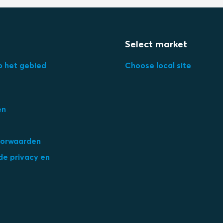
Select market
p het gebied
Choose local site
en
orwaarden
de privacy en