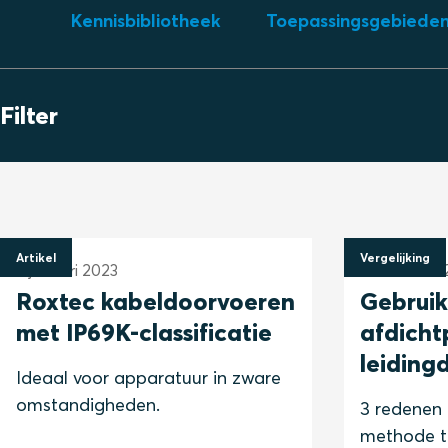
Kennisbibliotheek
Toepassingsgebiede
Filter
Artikel
Vergelijking
5 januari 2023
22 februari 
Roxtec kabeldoorvoeren
Gebruik
met IP69K-classificatie
afdicht
leiding
Ideaal voor apparatuur in zware
omstandigheden.
3 redenen
methode te