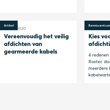
Artikel
Kenniscentru
27 mei 2020
27 mei 202
Vereenvoudig het veilig
Kies vo
afdichten van
afdich
gearmeerde kabels
4 redenen 
Roxtec do
meerdere k
kabelwarte