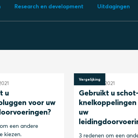
n
Research en development
Uitdagingen
Vergelijking
2021
22 februari 2021
t u
Gebruikt u schot-
pluggen voor uw
knelkoppelingen
doorvoeringen?
uw
leidingdoorvoer
 om een andere
 kiezen.
3 redenen om een and