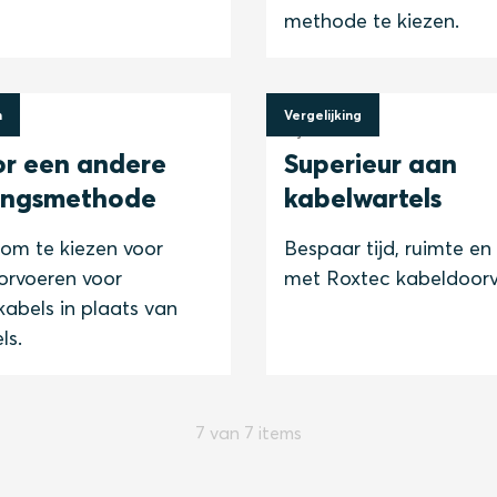
methode te kiezen.
m
Vergelijking
0
9 juni 2017
or een andere
Superieur aan
tingsmethode
kabelwartels
om te kiezen voor
Bespaar tijd, ruimte en
orvoeren voor
met Roxtec kabeldoorv
abels in plaats van
ls.
7 van 7 items