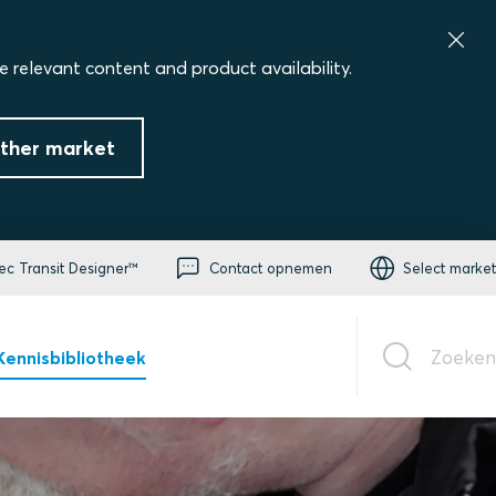
e relevant content and product availability.
ther market
ec Transit Designer™
Contact opnemen
Select market
Zoeken
Kennisbibliotheek