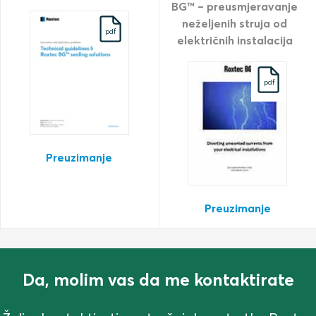
BG™ – preusmjeravanje
neželjenih struja od
pdf
električnih instalacija
pdf
Preuzimanje
Preuzimanje
Da, molim vas da me kontaktirate