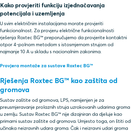
Kako provjeriti funkciju izjednačavanja
potencijala i uzemljenja
U svim električnim instalacijama morate provjeriti
funkcionalnost. Za provjeru električne funkcionalnosti
rješenja Roxtec BG™ preporučujemo da provjerite kontaktni
otpor 4-polnom metodom s istosmjernom strujom od
najmanje 10 A u skladu s nacionalnim zakonima.
Provjera montaže za sustave Roxtec BG™
Rješenja Roxtec BG™ kao zaštita od
gromova
Sustav zaštite od gromova, LPS, namijenjen je za
preusmjeravanje prolaznih struja uzrokovanih udarima groma
u zemlju. Sustav Roxtec BG™ nije dizajniran da djeluje kao
primarni sustav zaštite od gromova. Umjesto toga, on štiti od
učinaka neizravnih udara groma. Čak i neizravni udari groma