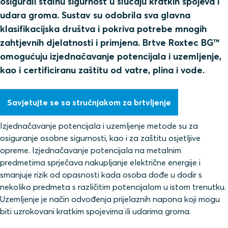
osigurali stalnu sigurnost u slučaju kratkih spojeva i
udara groma. Sustav su odobrila sva glavna
klasifikacijska društva i pokriva potrebe mnogih
zahtjevnih djelatnosti i primjena. Brtve Roxtec BG™
omogućuju izjednačavanje potencijala i uzemljenje,
kao i certificiranu zaštitu od vatre, plina i vode.
Savjetujte se sa stručnjakom za brtvljenje
Izjednačavanje potencijala i uzemljenje metode su za
osiguranje osobne sigurnosti, kao i za zaštitu osjetljive
opreme. Izjednačavanje potencijala na metalnim
predmetima sprječava nakupljanje električne energije i
smanjuje rizik od opasnosti kada osoba dođe u dodir s
nekoliko predmeta s različitim potencijalom u istom trenutku.
Uzemljenje je način odvođenja prijelaznih napona koji mogu
biti uzrokovani kratkim spojevima ili udarima groma.