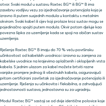
otvor. Svaki modul u sustavu Roxtec BG™ ili BG™ B ima
zasebnu vodljivu vezu za izjednačavanje potencijala koja je
izravno ili putem susjednih modula u kontaktu s metalnim
okvirom. Svaki kabel ili cijev koji prolaze kroz sustav mogu se
pojedinačno spojiti putem modula. Okvir potom djeluje kao
povezna šipka za uzemljenje kada se spoji na običan sustav
uzemljenja.
Rješenja Roxtec BG™ B imaju do 70 % veću površinsku
učinkovitost od kabelskih uvodnica i izravna su zamjena za
kabelske uvodnice na krajevima oplaštenih i oklopljenih vrsta
kabela. S jednim ulazom za kabel možete brtviti razne
vanjske promjere jednog ili višestrukih kabela, osiguravajući
pritom certificirani završetak za izjednačavanje potencijala ili
uzemljenje. Rješenja su učinkovita i fleksibilna, a zahvaljujući
jednostavnosti sustava, jednostavna su za ugradnju.
Modul Roxtec BG™ sastoji se od dvije identične polovice koje