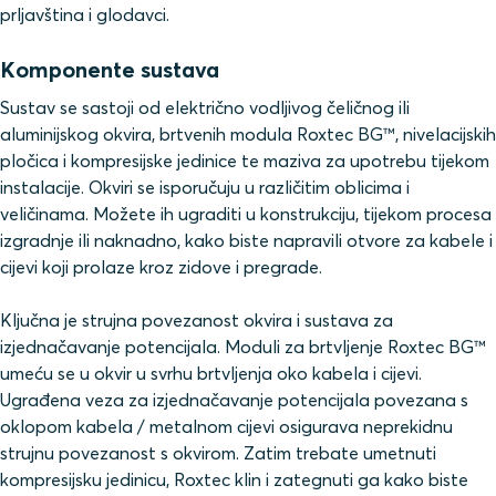
prljavština i glodavci.
Komponente sustava
Sustav se sastoji od električno vodljivog čeličnog ili
aluminijskog okvira, brtvenih modula Roxtec BG™, nivelacijskih
pločica i kompresijske jedinice te maziva za upotrebu tijekom
instalacije. Okviri se isporučuju u različitim oblicima i
veličinama. Možete ih ugraditi u konstrukciju, tijekom procesa
izgradnje ili naknadno, kako biste napravili otvore za kabele i
cijevi koji prolaze kroz zidove i pregrade.
Ključna je strujna povezanost okvira i sustava za
izjednačavanje potencijala. Moduli za brtvljenje Roxtec BG™
umeću se u okvir u svrhu brtvljenja oko kabela i cijevi.
Ugrađena veza za izjednačavanje potencijala povezana s
oklopom kabela / metalnom cijevi osigurava neprekidnu
strujnu povezanost s okvirom. Zatim trebate umetnuti
kompresijsku jedinicu, Roxtec klin i zategnuti ga kako biste