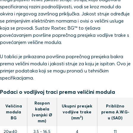
specificiranoj razini podnošljivosti, vodi se kroz modul do
okvira i njegovog završnog priključka. Jakost struje određuje
se primjenjivim električnim normama i ovisi o veličini usluge
koja se provodi. Sustav Roxtec BG™ to rješava
povećavanjem površine poprečnog presjeka vodljive trake s
povećanjem veličine modula.
U tablici je prikazana površina poprečnog presjeka bakra
prema veličini modula i jakosti struje za koju je ispitan. Ovo je
primjer podataka koji se mogu pronaći u tehničkim
specifikacijama.
Podaci o vodljivoj traci prema veličini modula
Raspon
Veličina
Ukupni presjek
Približno
kabela
modula
vodljive trake
prema A.W.G-
(vanjski Ø
BG
(mm²)
u (SAD)
mm)
20w40
3.5 - 16.5
4
11