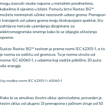
mogu izazvati visoke napone u metalnim predmetima,
kabelima ili cijevima u blizini. Pomoću brtvi Roxtec BG™
možete minimizirati učinke neizravnih udara groma. Prenapon
i tranzijenti od udara groma imaju širokopojasni spektar, što
zahtijeva metode uzemljenja dizajnirane za
elektromagnetske smetnje kako bi se izbjegla oštećenja
opreme.
Sustav Roxtec BG™ testiran je prema normi IEC 62305-1, a to
je norma za zaštitu od gromova. Ta je norma stroža od
norme IEC 60060-1, s udarima koji sadrže približno 20 puta
više energije.
Usporedba normi IEC 62305-1 i 60060-1
Kako bi se simulirao životni ciklus vjetroturbine, proveden je
testni ciklus od ukupno 33 prenapona s jačinom struje od 50