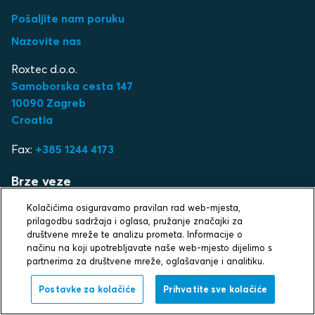
Pošaljite nam poruku
Nazovite nas
Roxtec d.o.o.
Samoborska cesta 147
10090 Zagreb
Croatia
Fax:
+385 1244 4173
Brze veze
Kolačićima osiguravamo pravilan rad web-mjesta,
Industrije
prilagodbu sadržaja i oglasa, pružanje značajki za
Proizvodi
društvene mreže te analizu prometa. Informacije o
načinu na koji upotrebljavate naše web-mjesto dijelimo s
Priče o uspjehu
partnerima za društvene mreže, oglašavanje i analitiku.
SupplyNet
Postavke za kolačiće
Prihvatite sve kolačiće
Sitemap