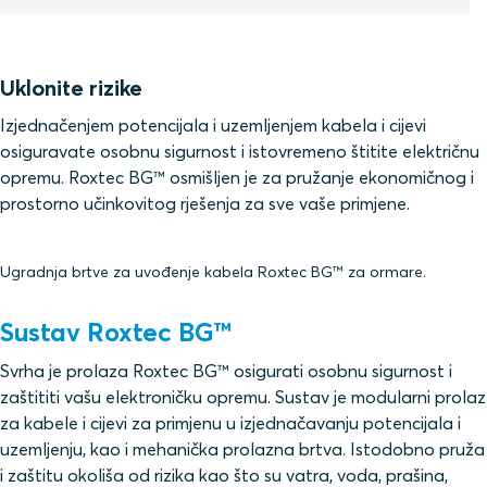
Uklonite rizike
Izjednačenjem potencijala i uzemljenjem kabela i cijevi
osiguravate osobnu sigurnost i istovremeno štitite električnu
opremu. Roxtec BG™ osmišljen je za pružanje ekonomičnog i
prostorno učinkovitog rješenja za sve vaše primjene.
Ugradnja brtve za uvođenje kabela Roxtec BG™ za ormare.
Sustav Roxtec BG™
Svrha je prolaza Roxtec BG™ osigurati osobnu sigurnost i
zaštititi vašu elektroničku opremu. Sustav je modularni prolaz
za kabele i cijevi za primjenu u izjednačavanju potencijala i
uzemljenju, kao i mehanička prolazna brtva. Istodobno pruža
i zaštitu okoliša od rizika kao što su vatra, voda, prašina,