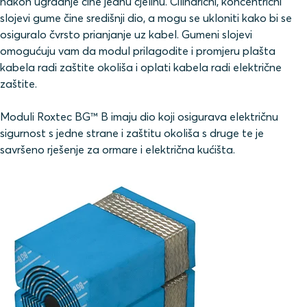
nakon ugradnje čine jednu cjelinu. Cilindrični, koncentrični
slojevi gume čine središnji dio, a mogu se ukloniti kako bi se
osiguralo čvrsto prianjanje uz kabel. Gumeni slojevi
omogućuju vam da modul prilagodite i promjeru plašta
kabela radi zaštite okoliša i oplati kabela radi električne
zaštite.
Moduli Roxtec BG™ B imaju dio koji osigurava električnu
sigurnost s jedne strane i zaštitu okoliša s druge te je
savršeno rješenje za ormare i električna kućišta.