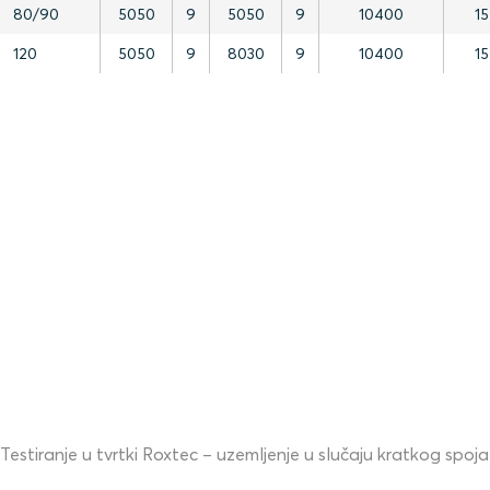
80/90
5050
9
5050
9
10400
1
120
5050
9
8030
9
10400
1
Testiranje u tvrtki Roxtec – uzemljenje u slučaju kratkog spoja