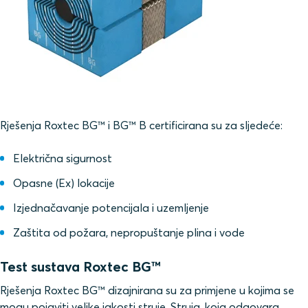
Rješenja Roxtec BG™ i BG™ B certificirana su za sljedeće:
Električna sigurnost
Opasne (Ex) lokacije
Izjednačavanje potencijala i uzemljenje
Zaštita od požara, nepropuštanje plina i vode
Test sustava Roxtec BG™
Rješenja Roxtec BG™ dizajnirana su za primjene u kojima se
mogu pojaviti velike jakosti struje. Struja, koja odgovara