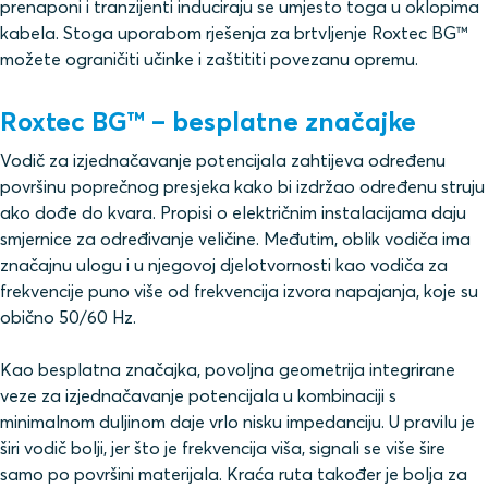
prenaponi i tranzijenti induciraju se umjesto toga u oklopima
kabela. Stoga uporabom rješenja za brtvljenje Roxtec BG™
možete ograničiti učinke i zaštititi povezanu opremu.
Roxtec BG™ – besplatne značajke
Vodič za izjednačavanje potencijala zahtijeva određenu
površinu poprečnog presjeka kako bi izdržao određenu struju
ako dođe do kvara. Propisi o električnim instalacijama daju
smjernice za određivanje veličine. Međutim, oblik vodiča ima
značajnu ulogu i u njegovoj djelotvornosti kao vodiča za
frekvencije puno više od frekvencija izvora napajanja, koje su
obično 50/60 Hz.
Kao besplatna značajka, povoljna geometrija integrirane
veze za izjednačavanje potencijala u kombinaciji s
minimalnom duljinom daje vrlo nisku impedanciju. U pravilu je
širi vodič bolji, jer što je frekvencija viša, signali se više šire
samo po površini materijala. Kraća ruta također je bolja za