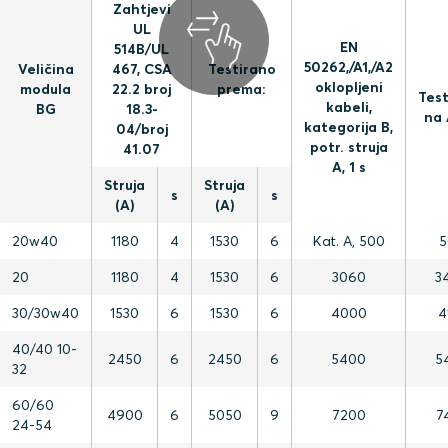
Zahtjevi
UL
EN
514B/UL
50262,/A1,/A2
Veličina
467, CSA
Testirano
oklopljeni
modula
22.2 broj
prema:
Tes
kabeli,
BG
18.3-
na 
kategorija B,
04/broj
potr. struja
41.07
A, 1 s
Struja
Struja
s
s
(A)
(A)
20w40
1180
4
1530
6
Kat. A, 500
5
20
1180
4
1530
6
3060
3
30/30w40
1530
6
1530
6
4000
4
40/40 10-
2450
6
2450
6
5400
5
32
60/60
4900
6
5050
9
7200
7
24-54