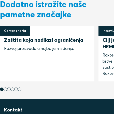
Dodatno istražite naše
pametne značajke
Centar znanja
Intervj
14 lipnja 2024
14 lip
Zaštita koja nadilazi ograničenja
Cilj
HEM
Razvoj proizvoda u najboljem izdanju.
Roxtec
brtve
zašti
Roxte
Kontakt