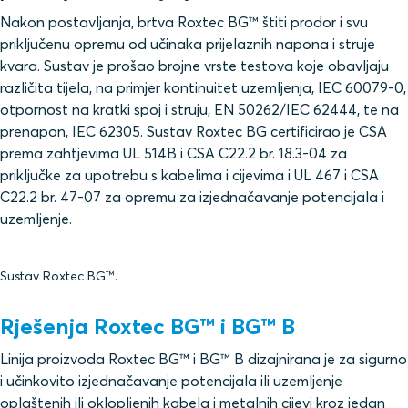
Nakon postavljanja, brtva Roxtec BG™ štiti prodor i svu
priključenu opremu od učinaka prijelaznih napona i struje
kvara. Sustav je prošao brojne vrste testova koje obavljaju
različita tijela, na primjer kontinuitet uzemljenja, IEC 60079-0,
otpornost na kratki spoj i struju, EN 50262/IEC 62444, te na
prenapon, IEC 62305. Sustav Roxtec BG certificirao je CSA
prema zahtjevima UL 514B i CSA C22.2 br. 18.3-04 za
priključke za upotrebu s kabelima i cijevima i UL 467 i CSA
C22.2 br. 47-07 za opremu za izjednačavanje potencijala i
uzemljenje.
Sustav Roxtec BG™.
Rješenja Roxtec BG™ i BG™ B
Linija proizvoda Roxtec BG™ i BG™ B dizajnirana je za sigurno
i učinkovito izjednačavanje potencijala ili uzemljenje
oplaštenih ili oklopljenih kabela i metalnih cijevi kroz jedan