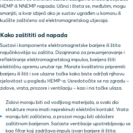
HEMP ili NNEMP napada. Učinci i šteta se, međutim, mogu
smanjiti, a kvar izbjeći ako je sustav ugrađen u komoru ili
kućište zaštićeno od elektromagnetskog utjecaja.
Kako zaštititi od napada
Sustavi i komponente elektromagnetske barijere ili štita
najučinkovitija su zaštita. Dizajnirana za preusmjeravanje i
reflektiranje elektromagnetskog impulsa, barijera štiti
električnu opremu unutar nje. Morate kvalitetno pripremiti
barijeru ili štit i sve ulazne točke kako biste održali njihovu
cjelovitost u pogledu HEMP-a. Usredotočite se na zgradu –
zidove, vrata, prozore i ventilaciju – kao i na točke ulaza.
Zidovi moraju biti od vodljivog materijala, a svaki dio
strukture mora imati neprekinuti električni kontakt. Vrata
moraju biti zaštićena, a prozori mogu biti obloženi
zaštitnom barijerom. Saćaste ventilacije upotrebljavaju se
kao filtar koji zadržava impuls izvan barijere ili štita.