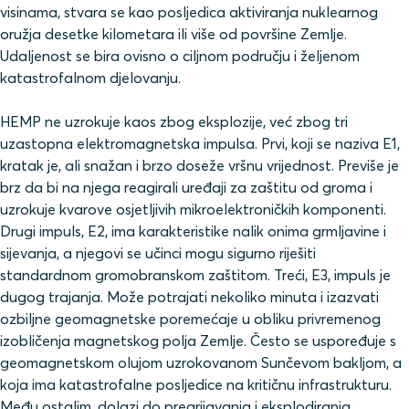
visinama, stvara se kao posljedica aktiviranja nuklearnog
oružja desetke kilometara ili više od površine Zemlje.
Udaljenost se bira ovisno o ciljnom području i željenom
katastrofalnom djelovanju.
HEMP ne uzrokuje kaos zbog eksplozije, već zbog tri
uzastopna elektromagnetska impulsa. Prvi, koji se naziva E1,
kratak je, ali snažan i brzo doseže vršnu vrijednost. Previše je
brz da bi na njega reagirali uređaji za zaštitu od groma i
uzrokuje kvarove osjetljivih mikroelektroničkih komponenti.
Drugi impuls, E2, ima karakteristike nalik onima grmljavine i
sijevanja, a njegovi se učinci mogu sigurno riješiti
standardnom gromobranskom zaštitom. Treći, E3, impuls je
dugog trajanja. Može potrajati nekoliko minuta i izazvati
ozbiljne geomagnetske poremećaje u obliku privremenog
izobličenja magnetskog polja Zemlje. Često se uspoređuje s
geomagnetskom olujom uzrokovanom Sunčevom bakljom, a
koja ima katastrofalne posljedice na kritičnu infrastrukturu.
Među ostalim, dolazi do pregrijavanja i eksplodiranja