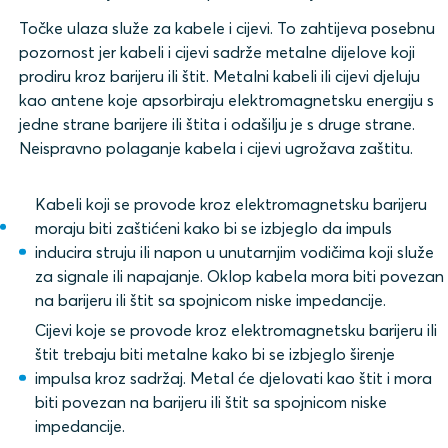
Točke ulaza služe za kabele i cijevi. To zahtijeva posebnu
pozornost jer kabeli i cijevi sadrže metalne dijelove koji
prodiru kroz barijeru ili štit. Metalni kabeli ili cijevi djeluju
kao antene koje apsorbiraju elektromagnetsku energiju s
jedne strane barijere ili štita i odašilju je s druge strane.
Neispravno polaganje kabela i cijevi ugrožava zaštitu.
Kabeli koji se provode kroz elektromagnetsku barijeru
moraju biti zaštićeni kako bi se izbjeglo da impuls
inducira struju ili napon u unutarnjim vodičima koji služe
za signale ili napajanje. Oklop kabela mora biti povezan
na barijeru ili štit sa spojnicom niske impedancije.
Cijevi koje se provode kroz elektromagnetsku barijeru ili
štit trebaju biti metalne kako bi se izbjeglo širenje
impulsa kroz sadržaj. Metal će djelovati kao štit i mora
biti povezan na barijeru ili štit sa spojnicom niske
impedancije.