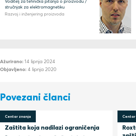
Voditelj za tehnička pitanja o proizvodu /
stručnjak za elektromagnetiku
Razvoj i inženjering proizvoda
Ažurirano:
14 lipnja 2024
Objavljeno:
4 lipnja 2020
Povezani članci
Centar znanja
Centar
14 lipnja 2024
14 lip
Zaštita koja nadilazi ograničenja
Roxt
zašt