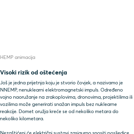
HEMP animacija
Visoki rizik od oštećenja
Još je jedna prijetnja koju je stvorio čovjek, a nazivamo je
NNEMP, nenuklearni elektromagnetski impuls. Određeno
vojno naoružanje na zrakoplovima, dronovima, projektilima ili
vozilima može generirati snažan impuls bez nuklearne
reakcije. Domet oružja kreće se od nekoliko metara do
nekoliko kilometara.
Nezaštićeni će električni sustavi zasigurno snositi posljedice