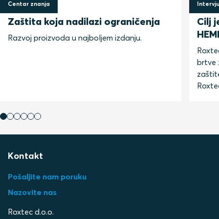
Centar znanja
Intervj
14 lipnja 2024
14 lip
Zaštita koja nadilazi ograničenja
Cilj
HEM
Razvoj proizvoda u najboljem izdanju.
Roxtec
brtve
zašti
Roxte
Kontakt
Pošaljite nam poruku
Nazovite nas
Roxtec d.o.o.