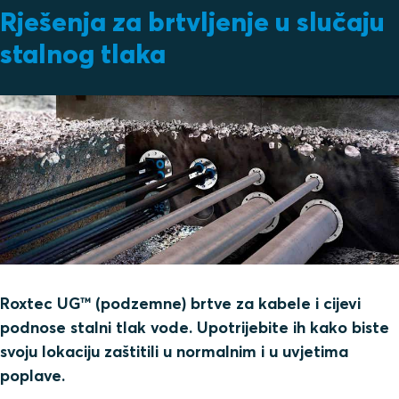
Rješenja za brtvljenje u slučaju
stalnog tlaka
Roxtec UG™ (podzemne) brtve za kabele i cijevi
podnose stalni tlak vode. Upotrijebite ih kako biste
svoju lokaciju zaštitili u normalnim i u uvjetima
poplave.