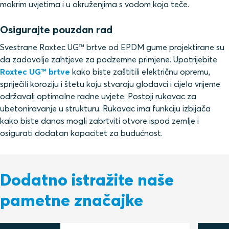
mokrim uvjetima i u okruženjima s vodom koja teče.
Osigurajte pouzdan rad
Svestrane Roxtec UG™ brtve od EPDM gume projektirane su
da zadovolje zahtjeve za podzemne primjene. Upotrijebite
Roxtec UG™ brtve
kako biste zaštitili električnu opremu,
spriječili koroziju i štetu koju stvaraju glodavci i cijelo vrijeme
održavali optimalne radne uvjete. Postoji rukavac za
ubetoniravanje u strukturu. Rukavac ima funkciju izbijača
kako biste danas mogli zabrtviti otvore ispod zemlje i
osigurati dodatan kapacitet za budućnost.
Dodatno istražite naše
pametne značajke