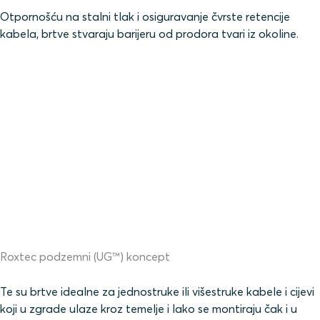
Otpornošću na stalni tlak i osiguravanje čvrste retencije
kabela, brtve stvaraju barijeru od prodora tvari iz okoline.
Roxtec podzemni (UG™) koncept
Te su brtve idealne za jednostruke ili višestruke kabele i cijevi
koji u zgrade ulaze kroz temelje i lako se montiraju čak i u