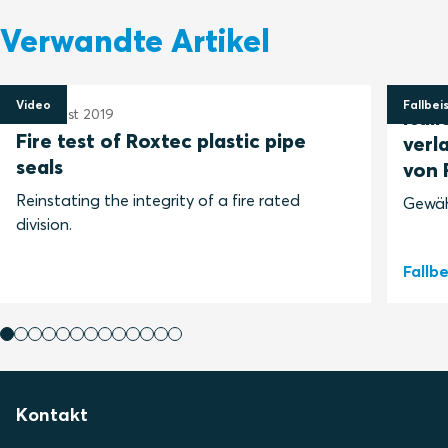
Verwandte Artikel
Video
Fallbeis
16 August 2019
Ital
Fire test of Roxtec plastic pipe
verl
seals
von 
Reinstating the integrity of a fire rated
Gewähr
division.
Fallb
Kontakt