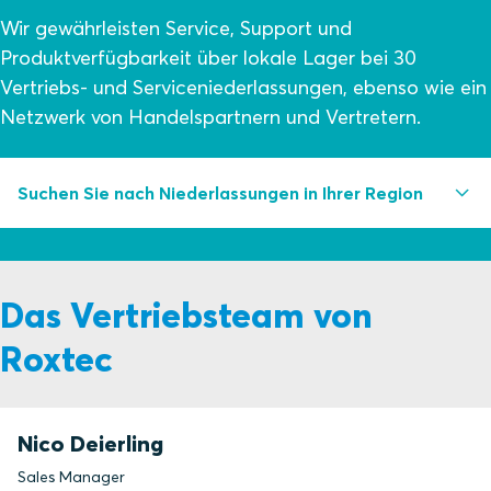
Wir gewährleisten Service, Support und
Produktverfügbarkeit über lokale Lager bei 30
Vertriebs- und Serviceniederlassungen, ebenso wie ein
Netzwerk von Handelspartnern und Vertretern.
Suchen Sie nach Niederlassungen in Ihrer Region
Afrika/Naher Osten
Das Vertriebsteam von
Asien/Pazifik
Roxtec
Europa
Nord- und Mittelamerika
Südamerika
Nico Deierling
Sales Manager