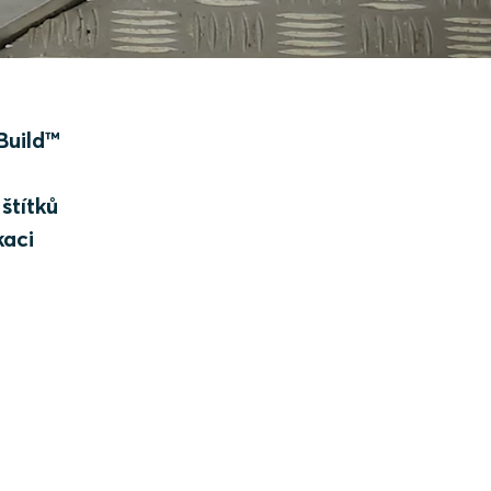
Build™
štítků
kaci