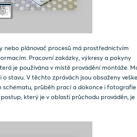
ity nebo plánovač procesů má prostřednictvím
formacím. Pracovní zakázky, výkresy a pokyny
 která je používána v místě provádění montáže. M
 o stavu. V těchto zprávách jsou obsaženy vešk
m schématu, průběh prací a dokonce i fotografie
postup, který je v oblasti průchodu prováděn, je