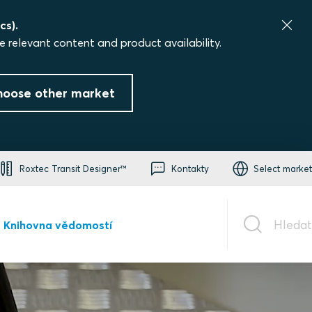
cs).
e relevant content and product availability.
hoose other market
Roxtec Transit Designer™
Kontakty
Select market
Hledat
Knihovna vědomostí