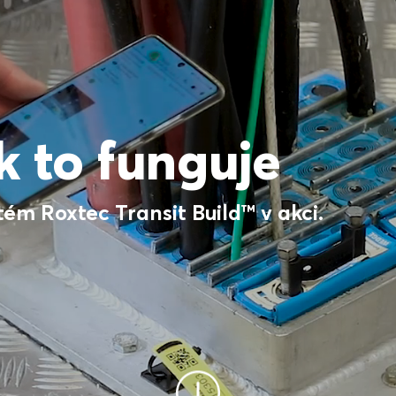
k to funguje
tém Roxtec Transit Build™ v akci.