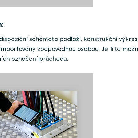
m:
dispoziční schémata podlaží, konstrukční výkres
y importovány zodpovědnou osobou. Je-li to možn
ních označení průchodu.