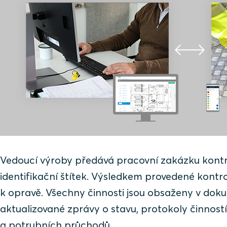
Vedoucí výroby předává pracovní zakázku kontro
identifikační štítek. Výsledkem provedené kontro
k opravě. Všechny činnosti jsou obsaženy v dok
aktualizované zprávy o stavu, protokoly činnost
a potrubních průchodů.