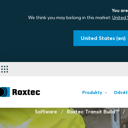
You are
We think you may belong in this market:
United 
United States (en)
Produkty
Odvět
Software
Roxtec Transit Build™