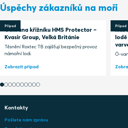
Úspěchy zákazníků na moři
Případ
Případ
Ochrana křižníku HMS Protector –
Kabe
Kvasir Group, Velká Británie
lodě
varv
Těsnění Roxtec TB zajišťují bezpečný provoz
námořní lodi.
Ö-var
Zobrazit případ
Zobra
Kontakty
Pošlete nám zprávu