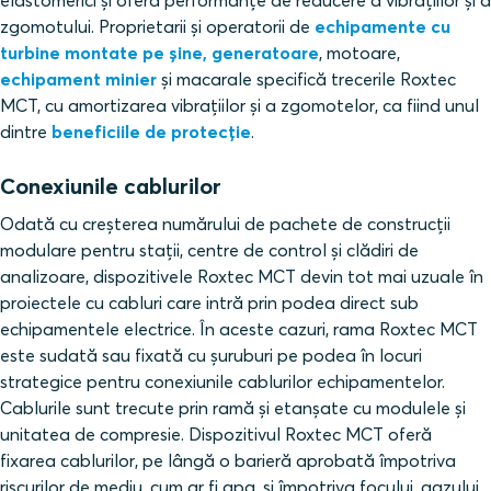
zgomotului. Proprietarii și operatorii de
echipamente cu
turbine montate pe șine, generatoare
, motoare,
echipament minier
și macarale specifică trecerile Roxtec
MCT, cu amortizarea vibrațiilor și a zgomotelor, ca fiind unul
dintre
beneficiile de protecție
.
Conexiunile cablurilor
Odată cu creșterea numărului de pachete de construcții
modulare pentru stații, centre de control și clădiri de
analizoare, dispozitivele Roxtec MCT devin tot mai uzuale în
proiectele cu cabluri care intră prin podea direct sub
echipamentele electrice. În aceste cazuri, rama Roxtec MCT
este sudată sau fixată cu șuruburi pe podea în locuri
strategice pentru conexiunile cablurilor echipamentelor.
Cablurile sunt trecute prin ramă și etanșate cu modulele și
unitatea de compresie. Dispozitivul Roxtec MCT oferă
fixarea cablurilor, pe lângă o barieră aprobată împotriva
riscurilor de mediu, cum ar fi apa, și împotriva focului, gazului,