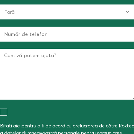
Energie eoliană offshore
Turbine eoliene
Bifați aici pentru a fi de acord cu prelucrarea de către Roxtec
a datelor dumneavoastră personale pentru comunicare,