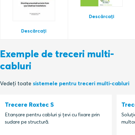
Descărcați
Descărcați
Exemple de treceri multi-
cabluri
Vedeți toate
sistemele pentru treceri multi-cabluri
Trecere Roxtec S
Trec
Etanșare pentru cabluri și țevi cu fixare prin
Soluți
sudare pe structură.
multor