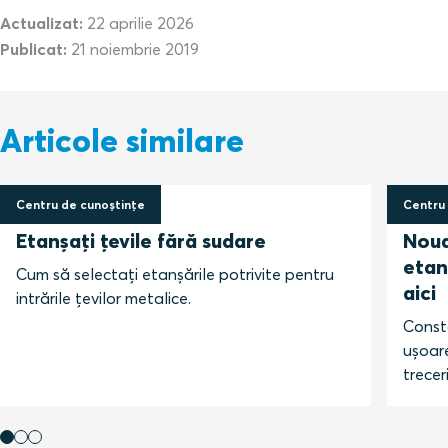
Actualizat:
22 aprilie 2026
Publicat:
21 noiembrie 2019
Articole similare
Centru de cunoștințe
Centru 
20 august 2020
14 aug
Etanșați țevile fără sudare
Noua
etan
Cum să selectați etanșările potrivite pentru
aici
intrările țevilor metalice.
Const
ușoare
treceri