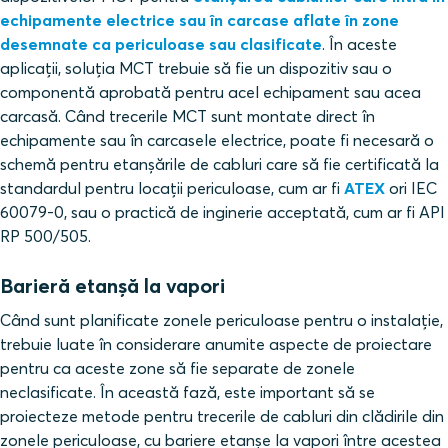
echipamente electrice sau în carcase aflate în zone
desemnate ca periculoase sau clasificate
. În aceste
aplicații, soluția MCT trebuie să fie un dispozitiv sau o
componentă aprobată pentru acel echipament sau acea
carcasă. Când trecerile MCT sunt montate direct în
echipamente sau în carcasele electrice, poate fi necesară o
schemă pentru etanșările de cabluri care să fie certificată la
standardul pentru locații periculoase, cum ar fi
ATEX
ori IEC
60079-0, sau o practică de inginerie acceptată, cum ar fi API
RP 500/505.
Barieră etanșă la vapori
Când sunt planificate zonele periculoase pentru o instalație,
trebuie luate în considerare anumite aspecte de proiectare
pentru ca aceste zone să fie separate de zonele
neclasificate. În această fază, este important să se
proiecteze metode pentru trecerile de cabluri din clădirile din
zonele periculoase, cu bariere etanșe la vapori între acestea