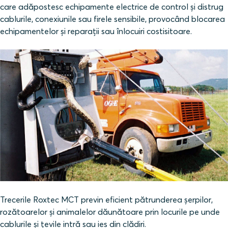
care adăpostesc echipamente electrice de control și distrug
cablurile, conexiunile sau firele sensibile, provocând blocarea
echipamentelor și reparații sau înlocuiri costisitoare.
Trecerile Roxtec MCT previn eficient pătrunderea șerpilor,
rozătoarelor și animalelor dăunătoare prin locurile pe unde
cablurile și țevile intră sau ies din clădiri.