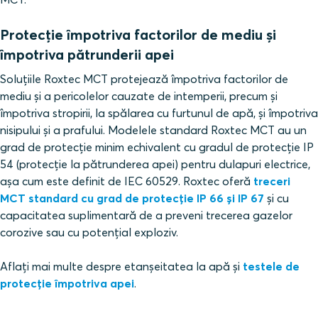
Protecție împotriva factorilor de mediu și
împotriva pătrunderii apei
Soluțiile Roxtec MCT protejează împotriva factorilor de
mediu și a pericolelor cauzate de intemperii, precum și
împotriva stropirii, la spălarea cu furtunul de apă, și împotriva
nisipului și a prafului. Modelele standard Roxtec MCT au un
grad de protecție minim echivalent cu gradul de protecție IP
54 (protecție la pătrunderea apei) pentru dulapuri electrice,
așa cum este definit de IEC 60529. Roxtec oferă
treceri
MCT standard cu grad de protecție IP 66 și IP 67
și cu
capacitatea suplimentară de a preveni trecerea gazelor
corozive sau cu potențial exploziv.
Aflați mai multe despre etanșeitatea la apă și
testele de
protecție împotriva apei
.