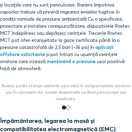
și locațiile care nu sunt periculoase. Bariera împotriva
vaporilor trebuie să prevină migrarea emisiilor fugitive în
condiții normale de presiune ambientală Cu o specificare,
proiectare și instalare corespunzătoare, dispozitivele Roxtec
MCT îndeplinesc sau depășesc cerințele. Trecerile Roxtec
MCT pot oferi etanșeitate la gaze certificate până la o
presiune catastrofală de 2,5 bari (~36 psi) în
aplicații
offshore solicitante
și pot întruni cu ușurință cerințele
onshore care vizează
menținând o presiune
ușor pozitivă
față de atmosferă.
Roxtec poate etanșa cablurile care intră în echipamentele electrice
sau în carcasele din zonele desemnate ca fiind periculoase sau
clasificate.
Împământarea, legarea la masă și
compatibilitatea electromagnetică (EMC)