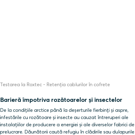
Testarea la Roxtec - Retenția cablurilor în cofrete
Barieră împotriva rozătoarelor și insectelor
De la condițiile arctice până la deșerturile fierbinți și aspre,
infestările cu rozătoare și insecte au cauzat întreruperi ale
instalațiilor de producere a energiei și ale diverselor fabrici de
prelucrare. Dăunătorii caută refugiu în clădirile sau dulapurile