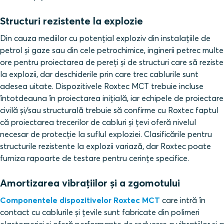
Structuri rezistente la explozie
Din cauza mediilor cu potențial exploziv din instalațiile de
petrol și gaze sau din cele petrochimice, inginerii petrec multe
ore pentru proiectarea de pereți și de structuri care să reziste
la explozii, dar deschiderile prin care trec cablurile sunt
adesea uitate. Dispozitivele Roxtec MCT trebuie incluse
întotdeauna în proiectarea inițială, iar echipele de proiectare
civilă și/sau structurală trebuie să confirme cu Roxtec faptul
că proiectarea trecerilor de cabluri și țevi oferă nivelul
necesar de protecție la suflul exploziei. Clasificările pentru
structurile rezistente la explozii variază, dar Roxtec poate
furniza rapoarte de testare pentru cerințe specifice.
Amortizarea vibrațiilor și a zgomotului
Componentele dispozitivelor Roxtec MCT
care intră în
contact cu cablurile și țevile sunt fabricate din polimeri
elastomerici și oferă performanțe de reducere a vibrațiilor și a