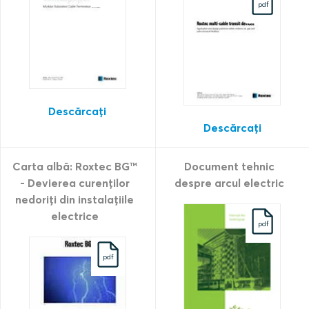
pdf
Descărcați
Descărcați
Carta albă: Roxtec BG™
Document tehnic
- Devierea curenților
despre arcul electric
nedoriți din instalațiile
electrice
pdf
pdf