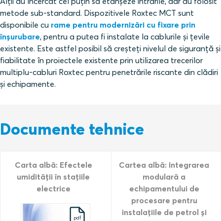
Alții au încercat cel puțin să etanșeze intrările, dar au folosit
metode sub-standard. Dispozitivele Roxtec MCT sunt
disponibile cu
rame pentru modernizări cu fixare prin
înșurubare
, pentru a putea fi instalate la cablurile și țevile
existente. Este astfel posibil să creșteți nivelul de siguranță și
fiabilitate în proiectele existente prin utilizarea trecerilor
multiplu‑cabluri Roxtec pentru penetrările riscante din clădiri
și echipamente.
Documente tehnice
Carta albă: Efectele
Cartea albă: Integrarea
umidității în stațiile
modulară a
electrice
echipamentului de
procesare pentru
instalațiile de petrol și
pdf