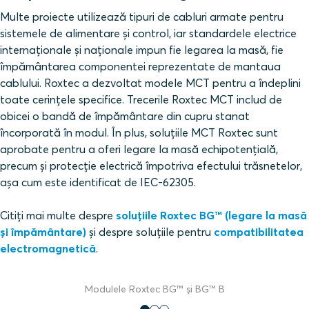
Multe proiecte utilizează tipuri de cabluri armate pentru
sistemele de alimentare și control, iar standardele electrice
internaționale și naționale impun fie legarea la masă, fie
împământarea componentei reprezentate de mantaua
cablului. Roxtec a dezvoltat modele MCT pentru a îndeplini
toate cerințele specifice. Trecerile Roxtec MCT includ de
obicei o bandă de împământare din cupru stanat
încorporată în modul. În plus, soluțiile MCT Roxtec sunt
aprobate pentru a oferi legare la masă echipotențială,
precum și protecție electrică împotriva efectului trăsnetelor,
așa cum este identificat de IEC-62305.
Citiți mai multe despre
soluțiile Roxtec BG™ (legare la masă
și împământare)
și despre soluțiile pentru
compatibilitatea
electromagnetică
.
Modulele Roxtec BG™ și BG™ B