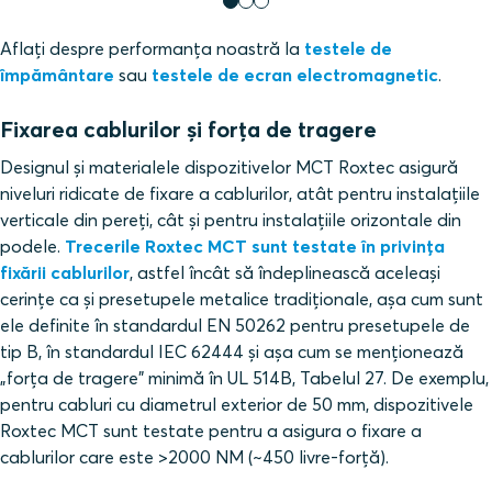
Aflați despre performanța noastră la
testele de
împământare
sau
testele de ecran electromagnetic
.
Fixarea cablurilor și forța de tragere
Designul și materialele dispozitivelor MCT Roxtec asigură
niveluri ridicate de fixare a cablurilor, atât pentru instalațiile
verticale din pereți, cât și pentru instalațiile orizontale din
podele.
Trecerile Roxtec MCT sunt testate în privința
fixării cablurilor
, astfel încât să îndeplinească aceleași
cerințe ca și presetupele metalice tradiționale, așa cum sunt
ele definite în standardul EN 50262 pentru presetupele de
tip B, în standardul IEC 62444 și așa cum se menționează
„forța de tragere” minimă în UL 514B, Tabelul 27. De exemplu,
pentru cabluri cu diametrul exterior de 50 mm, dispozitivele
Roxtec MCT sunt testate pentru a asigura o fixare a
cablurilor care este >2000 NM (~450 livre-forță).