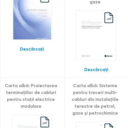
gaze
pdf
Descărcați
Descărcați
Carta albă: Proiectarea
Carta albă: Sisteme
terminațiilor de cabluri
pentru treceri multi-
pentru stații electrice
cabluri din instalațiile
modulare
terestre de petrol,
gaze și petrochimice
pdf