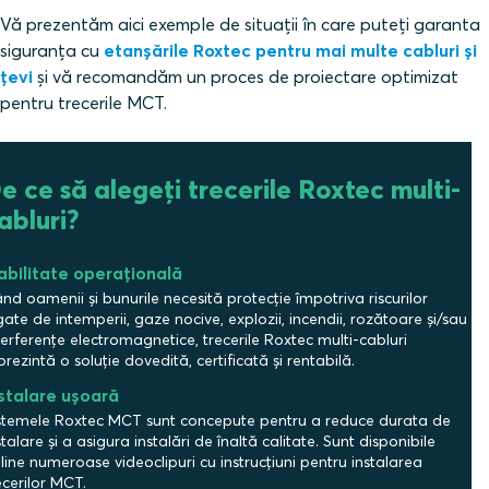
Vă prezentăm aici exemple de situații în care puteți garanta
siguranța cu
etanșările Roxtec pentru mai multe cabluri și
țevi
și vă recomandăm un proces de proiectare optimizat
pentru trecerile MCT.
e ce să alegeți trecerile Roxtec multi-
abluri?
abilitate operațională
nd oamenii și bunurile necesită protecție împotriva riscurilor
gate de intemperii, gaze nocive, explozii, incendii, rozătoare și/sau
terferențe electromagnetice, trecerile Roxtec multi-cabluri
prezintă o soluție dovedită, certificată și rentabilă.
stalare ușoară
stemele Roxtec MCT sunt concepute pentru a reduce durata de
stalare și a asigura instalări de înaltă calitate. Sunt disponibile
line numeroase videoclipuri cu instrucțiuni pentru instalarea
ecerilor MCT.