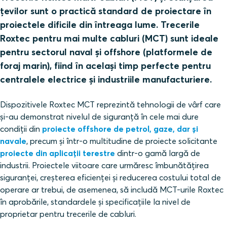
țevilor sunt o practică standard de proiectare în
proiectele dificile din întreaga lume. Trecerile
Roxtec pentru mai multe cabluri (MCT) sunt ideale
pentru sectorul naval și offshore (platformele de
foraj marin), fiind în același timp perfecte pentru
centralele electrice și industriile manufacturiere.
Dispozitivele Roxtec MCT reprezintă tehnologii de vârf care
și-au demonstrat nivelul de siguranță în cele mai dure
condiții din
proiecte offshore de petrol, gaze, dar și
navale
, precum și într-o multitudine de proiecte solicitante
proiecte din aplicații terestre
dintr-o gamă largă de
industrii. Proiectele viitoare care urmăresc îmbunătățirea
siguranței, creșterea eficienței și reducerea costului total de
operare ar trebui, de asemenea, să includă MCT‑urile Roxtec
în aprobările, standardele și specificațiile la nivel de
proprietar pentru trecerile de cabluri.