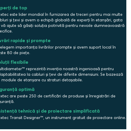
perți de top
xtec este lider mondial în furnizarea de treceri pentru mai multe
bluri și țevi și avem o echipă globală de experți în etanșări, gata
 vă ajute să găsiți soluția potrivită pentru nevoile dumneavoastră
ecifice.
vrări rapide și prompte
țelegem importanța livrărilor prompte și avem suport local în
ste 80 de piețe.
luții flexibile
ltidiameter™ reprezintă invenția noastră ingenioasă pentru
aptabilitatea la cabluri și țevi de diferite dimensiuni. Se bazează
 module de etanșare cu straturi detașabile.
iguranță optimă
xtec are peste 250 de certificări de produse și înregistrări de
guranță.
istență tehnică și de proiectare simplificată
xtec Transit Designer™, un instrument gratuit de proiectare online.