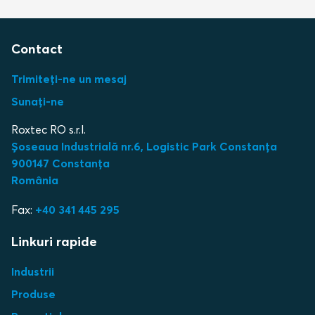
Contact
Trimiteți-ne un mesaj
Sunați-ne
Roxtec RO s.r.l.
Șoseaua Industrială nr.6, Logistic Park Constanța
900147 Constanța
România
Fax:
+40 341 445 295
Linkuri rapide
Industrii
Produse