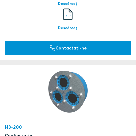
Descărcați
stp
Descărcați
Contactați-ne
H3-200
Configurație