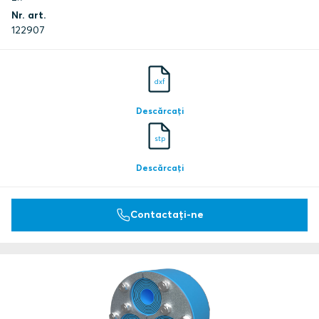
Nr. art.
122907
dxf
Descărcați
stp
Descărcați
Contactați-ne