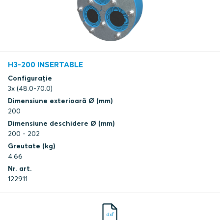
H3-200 INSERTABLE
Configurație
3x (48.0-70.0)
Dimensiune exterioară Ø (mm)
200
Dimensiune deschidere Ø (mm)
200 - 202
Greutate (kg)
4.66
Nr. art.
122911
dxf