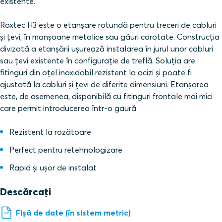
existente.
Roxtec H3 este o etanșare rotundă pentru treceri de cabluri
şi țevi, în manșoane metalice sau găuri carotate. Construcţia
divizată a etanșării uşurează instalarea în jurul unor cabluri
sau țevi existente în configurație de treflă. Soluția are
fitinguri din oțel inoxidabil rezistent la acizi și poate fi
ajustată la cabluri și țevi de diferite dimensiuni. Etanșarea
este, de asemenea, disponibilă cu fitinguri frontale mai mici
care permit introducerea într-o gaură
Rezistent la rozătoare
Perfect pentru retehnologizare
Rapid și ușor de instalat
Descărcați
Fișă de date (în sistem metric)