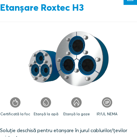
Etanșare Roxtec H3
Certificată la foc
Etanșă la apă
Etanșă la gaze
IP/UL NEMA
Soluție deschisă pentru etanșare în jurul cablurilor/țevilor