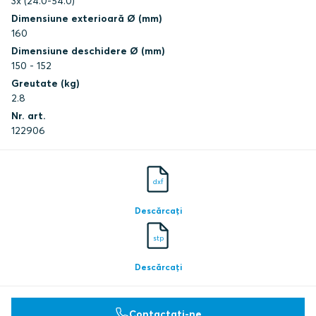
3x (24.0-54.0)
Dimensiune exterioară Ø (mm)
160
Dimensiune deschidere Ø (mm)
150 - 152
Greutate (kg)
2.8
Nr. art.
122906
dxf
Descărcați
stp
Descărcați
Contactați-ne