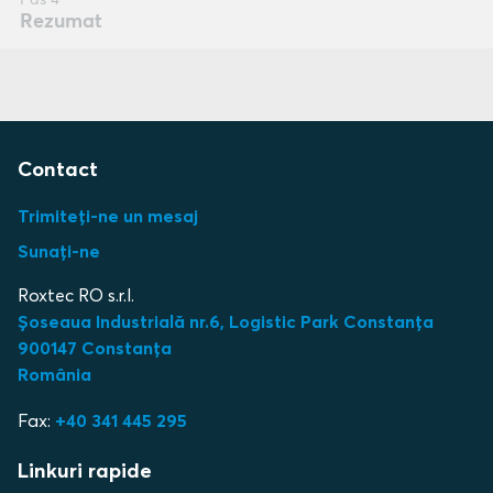
Contact
Trimiteți-ne un mesaj
Sunați-ne
Roxtec RO s.r.l.
Șoseaua Industrială nr.6, Logistic Park Constanța
900147 Constanța
România
Fax:
+40 341 445 295
Linkuri rapide