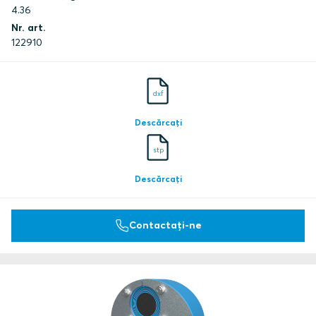
4.36
Nr. art.
122910
dxf
Descărcați
stp
Descărcați
Contactați-ne