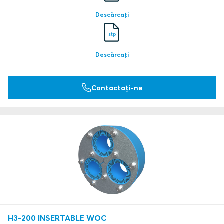
Descărcați
stp
Descărcați
Contactați-ne
H3-200 INSERTABLE WOC