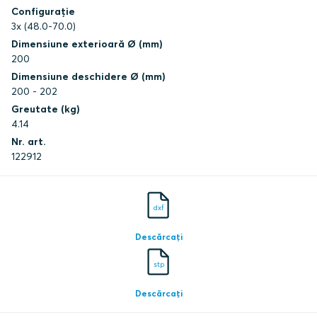
Configurație
3x (48.0-70.0)
Dimensiune exterioară Ø (mm)
200
Dimensiune deschidere Ø (mm)
200 - 202
Greutate (kg)
4.14
Nr. art.
122912
dxf
Descărcați
stp
Descărcați