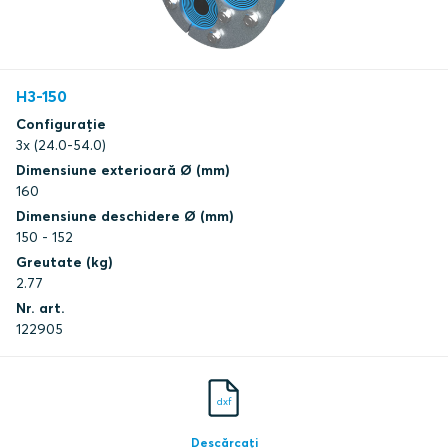
H3-150
Configurație
3x (24.0-54.0)
Dimensiune exterioară Ø (mm)
160
Dimensiune deschidere Ø (mm)
150 - 152
Greutate (kg)
2.77
Nr. art.
122905
dxf
Descărcați