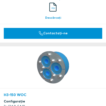
stp
Descărcați
Contactați-ne
H3-150 WOC
Configurație