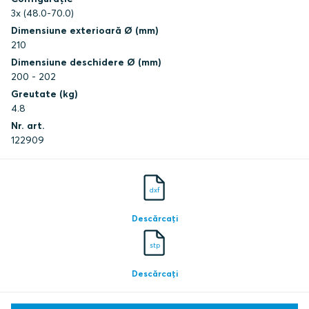
3x (48.0-70.0)
Dimensiune exterioară Ø (mm)
210
Dimensiune deschidere Ø (mm)
200 - 202
Greutate (kg)
4.8
Nr. art.
122909
dxf
Descărcați
stp
Descărcați