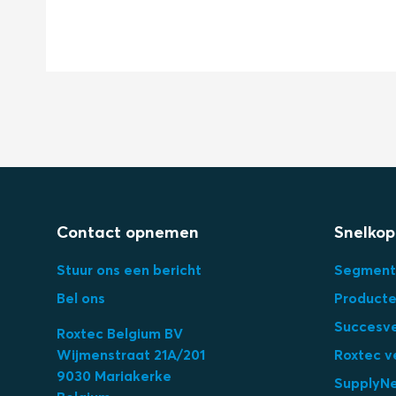
Contact opnemen
Snelkop
Stuur ons een bericht
Segment
Bel ons
Product
Succesv
Roxtec Belgium BV
Wijmenstraat 21A/201
Roxtec v
9030 Mariakerke
SupplyN