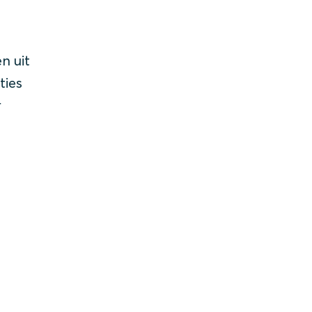
n uit
ties
r