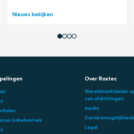
Nieuws bekijken
pelingen
Over Roxtec
en
Wereldmarktleider o
van afdichtingen
en
media
erhalen
Carrièremogelijkhed
ersus kabelwartels
Legal
et