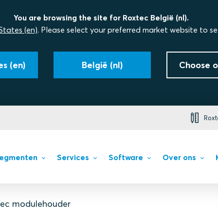
You are browsing the site for Roxtec België (nl).
States (en)
. Please select your preferred market website to se
s (en)
België (nl)
Choose o
Roxt
egmenten
Services
Software
Over ons
xtec modulehouder