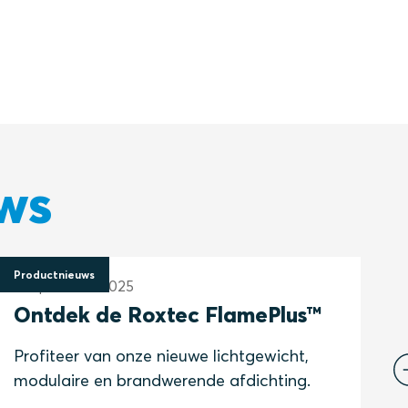
ws
Productnieuws
P
3 september 2025
1
Ontdek de Roxtec FlamePlus™
I
Profiteer van onze nieuwe lichtgewicht,
l
modulaire en brandwerende afdichting.
l