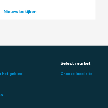
Nieuws bekijken
N
Select market
p het gebied
Choose local site
en