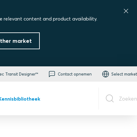
e relevant content and product availability.
ther market
ec Transit Designer™
Contact opnemen
Select market
Zoeken
Kennisbibliotheek