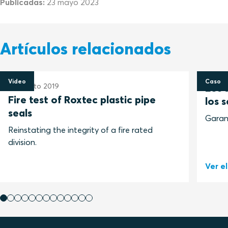
Publicadas:
23 mayo 2023
Artículos relacionados
Video
Caso
16 agosto 2019
Los 
Fire test of Roxtec plastic pipe
los 
seals
Garant
Reinstating the integrity of a fire rated
division.
Ver e