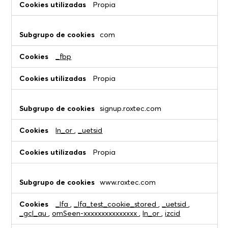
Propia
com
_fbp
Propia
signup.roxtec.com
ln_or
,
_uetsid
Propia
www.roxtec.com
_lfa
,
_lfa_test_cookie_stored
,
_uetsid
,
_gcl_au
,
omSeen-xxxxxxxxxxxxxxx
,
ln_or
,
izcid