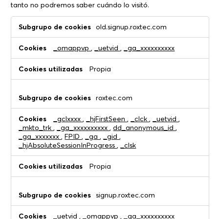
tanto no podremos saber cuándo lo visitó.
Cookies
old.signup.roxtec.com
de
rendimiento
_omappvp
,
_uetvid
,
_ga_xxxxxxxxxx
Propia
roxtec.com
_gclxxxx
,
_hjFirstSeen
,
_clck
,
_uetvid
,
_mkto_trk
,
_ga_xxxxxxxxxx
,
dd_anonymous_id
,
_ga_xxxxxxx
,
FPID
,
_ga
,
_gid
,
_hjAbsoluteSessionInProgress
,
_clsk
Propia
signup.roxtec.com
_uetvid
,
_omappvp
,
_ga_xxxxxxxxxx