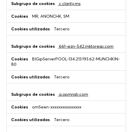
c.clarity.ms
MR, ANONCHK, SM
Tercero
661-wzn-542.mktoresp.com
BIGipServerPOOL-134.213.193.62-MUNCHKIN-
80
Tercero
a.opmnstr.com
omSeen-xxxxxxxxxxxxxxx
Tercero