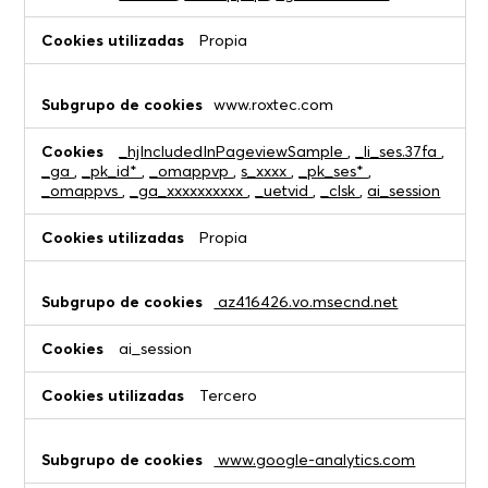
Propia
www.roxtec.com
_hjIncludedInPageviewSample
,
_li_ses.37fa
,
_ga
,
_pk_id*
,
_omappvp
,
s_xxxx
,
_pk_ses*
,
_omappvs
,
_ga_xxxxxxxxxx
,
_uetvid
,
_clsk
,
ai_session
Propia
az416426.vo.msecnd.net
ai_session
Tercero
www.google-analytics.com