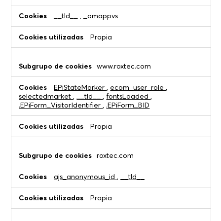
__tld__
,
_omappvs
Propia
www.roxtec.com
EPiStateMarker
,
ecom_user_role
,
selectedmarket
,
__tld__
,
fontsLoaded
,
.EPiForm_VisitorIdentifier
,
.EPiForm_BID
Propia
roxtec.com
ajs_anonymous_id
,
__tld__
Propia