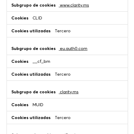
www.clarity.ms
CLID
Tercero
eu.auth0.com
__cf_bm
Tercero
clarity.ms
MUID
Tercero