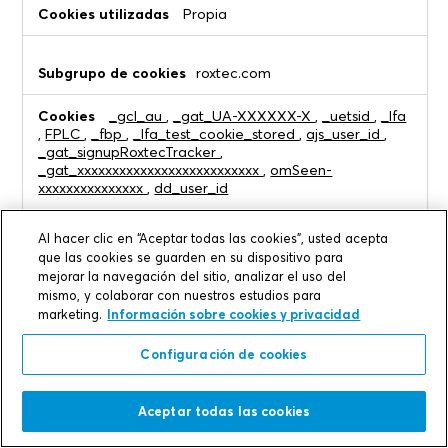
Propia
roxtec.com
_gcl_au
,
_gat_UA-XXXXXX-X
,
_uetsid
,
_lfa
,
FPLC
,
_fbp
,
_lfa_test_cookie_stored
,
ajs_user_id
,
_gat_signupRoxtecTracker
,
_gat_xxxxxxxxxxxxxxxxxxxxxxxxxx
,
omSeen-
xxxxxxxxxxxxxxx
,
dd_user_id
Propia
Al hacer clic en “Aceptar todas las cookies”, usted acepta
que las cookies se guarden en su dispositivo para
mejorar la navegación del sitio, analizar el uso del
www.linkedin.com
mismo, y colaborar con nuestros estudios para
marketing.
Información sobre cookies y privacidad
bscookie
Configuración de cookies
Tercero
Aceptar todas las cookies
login.microsoftonline.com