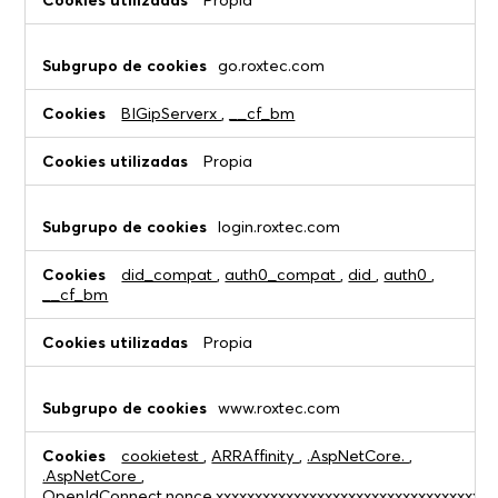
Propia
go.roxtec.com
BIGipServerx
,
__cf_bm
Propia
login.roxtec.com
did_compat
,
auth0_compat
,
did
,
auth0
,
__cf_bm
Propia
www.roxtec.com
cookietest
,
ARRAffinity
,
.AspNetCore.
,
.AspNetCore
,
OpenIdConnect.nonce.xxxxxxxxxxxxxxxxxxxxxxxxxxxxxxxxxxxx