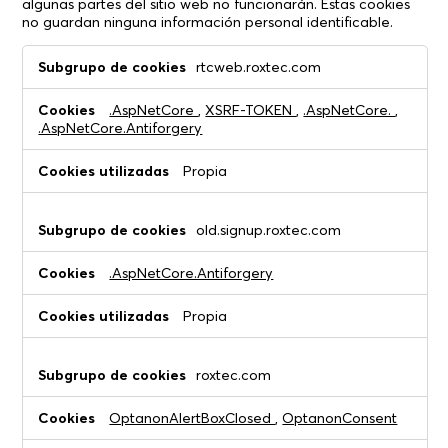
algunas partes del sitio web no funcionarán. Estas cookies
no guardan ninguna información personal identificable.
Cookies
rtcweb.roxtec.com
estrictamente
necesarias
.AspNetCore
,
XSRF-TOKEN
,
.AspNetCore.
,
.AspNetCore.Antiforgery
Propia
old.signup.roxtec.com
.AspNetCore.Antiforgery
Propia
roxtec.com
OptanonAlertBoxClosed
,
OptanonConsent