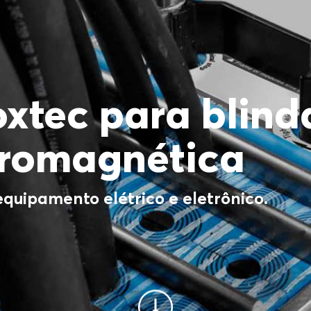
xtec para blin
tromagnética
equipamento elétrico e eletrônico.