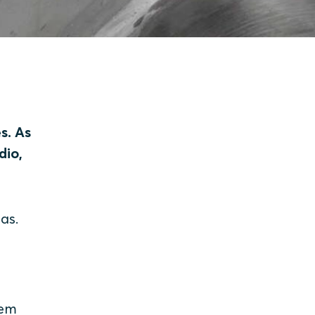
s. As
dio,
as.
xem