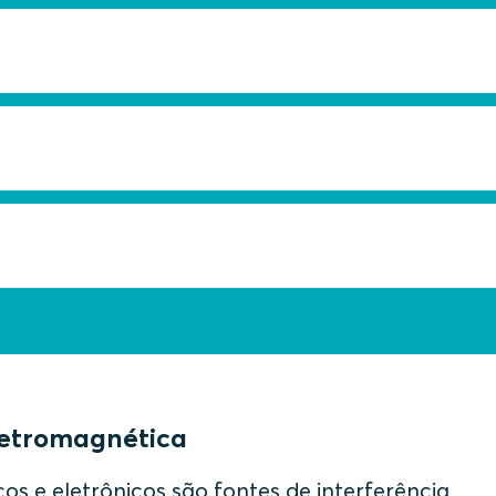
 eletrônicos de funcionar adequadamente no ambiente 
EMC é uma medida de qualidade e das margens de imun
ositivos. Vários padrões internacionais definem aspec
ais eletricamente condutores ou ondas eletromagnétic
bos, blindagens de cabos e gabinetes.
no eletromagnético que pode prejudicar o desempenho
eletromagnética
s e eletrônicos são fontes de interferência