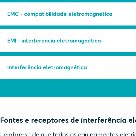
EMC - compatibilidade eletromagnética
EMC é a capacidade dos dispositivos elétricos ou
EMI - interferência eletromagnética
interferências eletromagnéticas indesejadas. A 
dispositivo coopera eletricamente com outros disp
A energia eletromagnética, transmitida por materi
Interferência eletromagnética
materiais condutores geralmente são metais em ca
Interferência eletromagnética é qualquer fenôme
afetar adversamente matéria viva ou inerte.
Fontes e receptores de interferência 
Lembre-se de que todos os equipamentos elétrico