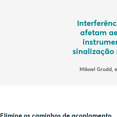
Interferên
afetam ae
instrume
sinalização 
Mikael Grudd, 
Elimine os caminhos de acoplamento