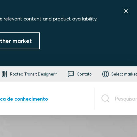
e relevant content and product availability.
ther market
Roxtec Transit Designer™
Contato
Select market
Pesquisar
eca de conhecimento