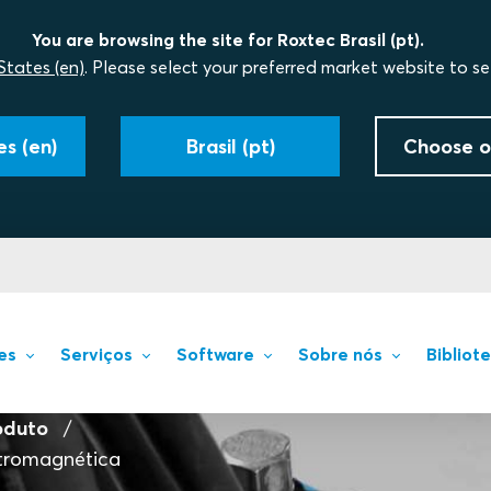
You are browsing the site for Roxtec Brasil (pt).
States (en)
. Please select your preferred market website to se
s (en)
Brasil (pt)
Choose o
es
Serviços
Software
Sobre nós
Bibliot
oduto
tromagnética