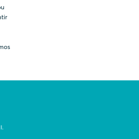
ou
tir
amos
I.