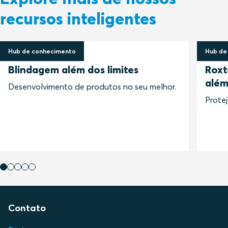
recursos inteligentes
Hub de conhecimento
Hub de
13 setembro 2022
13 set
Blindagem além dos limites
Roxt
além
Desenvolvimento de produtos no seu melhor.
Protej
Contato