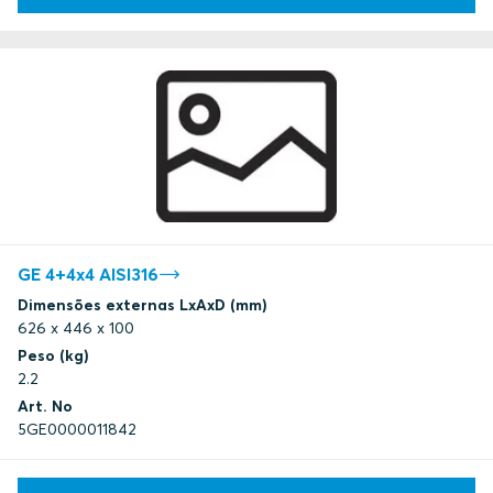
GE 4+4x4 AISI316
Dimensões externas LxAxD (mm)
626 x 446 x 100
Peso (kg)
2.2
Art. No
5GE0000011842