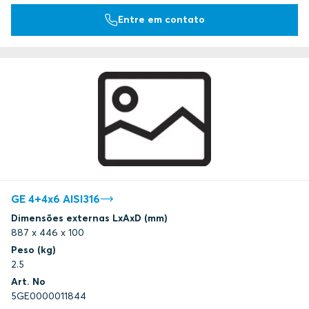
Entre em contato
GE 4+4x6 AISI316
Dimensões externas LxAxD (mm)
887 x 446 x 100
Peso (kg)
2.5
Art. No
5GE0000011844