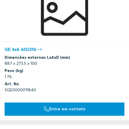
GE 4x6 AISI316
Dimensões externas LxAxD (mm)
887 x 273.5 x 100
Peso (kg)
1.76
Art. No
5GE0000011840
Entre em contato