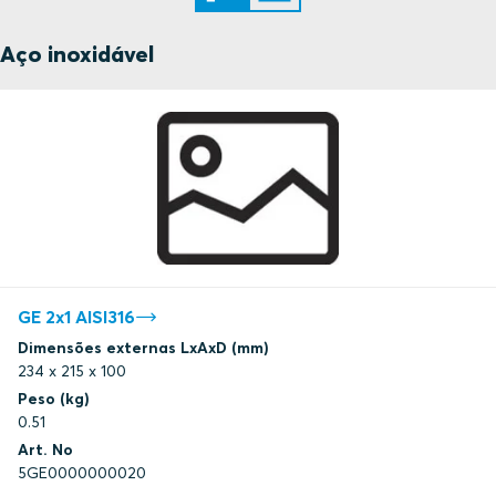
Aço inoxidável
GE 2x1 AISI316
Dimensões externas LxAxD (mm)
234 x 215 x 100
Peso (kg)
0.51
Art. No
5GE0000000020