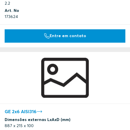
2.2
Art. No
173624
Entre em contato
GE 2x6 AISI316
Dimensões externas LxAxD (mm)
887 x 215 x 100