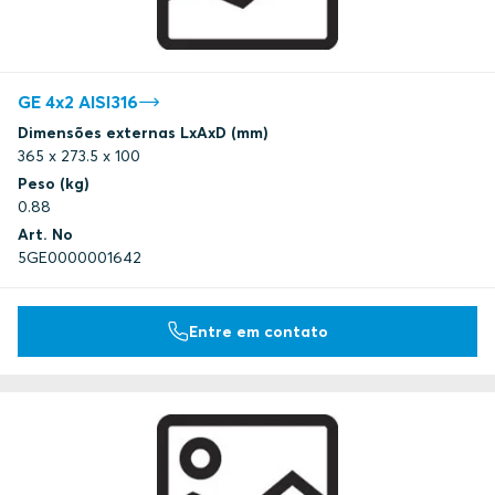
GE 4x2 AISI316
Dimensões externas LxAxD (mm)
365 x 273.5 x 100
Peso (kg)
0.88
Art. No
5GE0000001642
Entre em contato