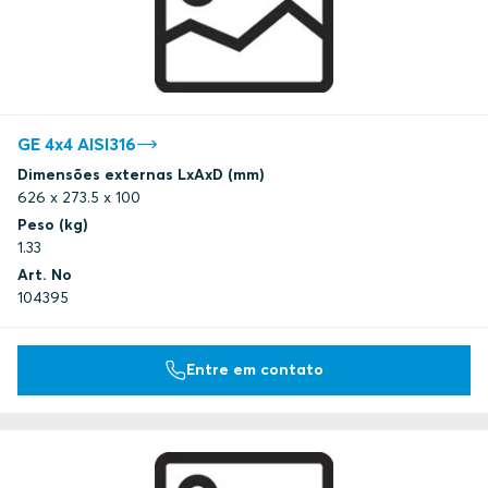
GE 4x4 AISI316
Dimensões externas LxAxD (mm)
626 x 273.5 x 100
Peso (kg)
1.33
Art. No
104395
Entre em contato