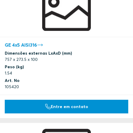
GE 4x5 AISI316
Dimensões externas LxAxD (mm)
757 x 273.5 x 100
Peso (kg)
1.54
Art. No
105420
Entre em contato