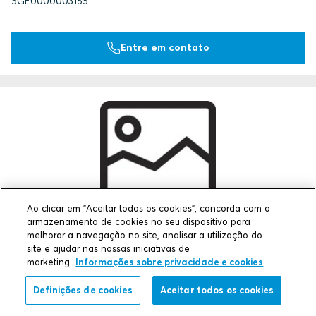
5GE0000003155
Entre em contato
Ao clicar em "Aceitar todos os cookies", concorda com o
armazenamento de cookies no seu dispositivo para
GE 6x2 AISI316
melhorar a navegação no site, analisar a utilização do
site e ajudar nas nossas iniciativas de
Dimensões externas LxAxD (mm)
marketing.
Informações sobre privacidade e cookies
365 x 332 x 100
Peso (kg)
Definições de cookies
Aceitar todos os cookies
1
Art. No