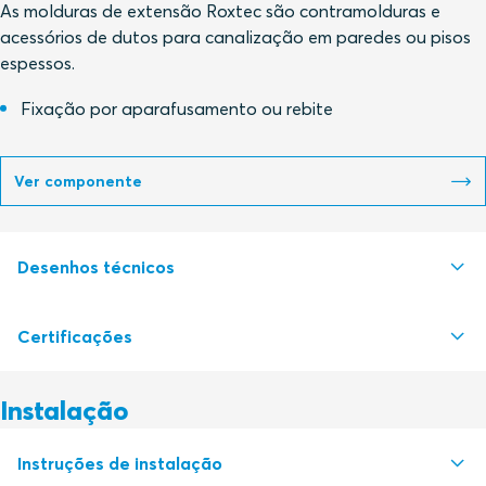
As molduras de extensão Roxtec são contramolduras e
acessórios de dutos para canalização em paredes ou pisos
espessos.
Fixação por aparafusamento ou rebite
Ver componente
Desenhos técnicos
Certificações
S1008220 GE FRAME EXTENSION FRAME
PDF
Instalação
Autoridade de certificação
Instruções de instalação
Deutsches Institut für Bautechnik, DIBt