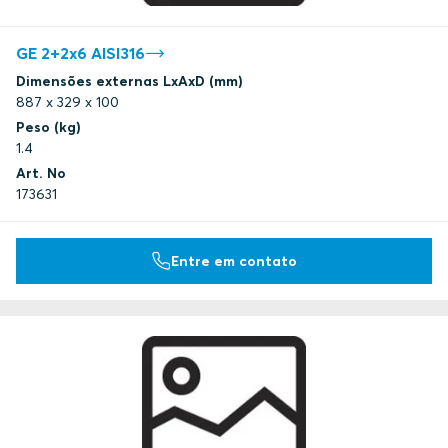
GE 2+2x6 AISI316
Dimensões externas LxAxD (mm)
887 x 329 x 100
Peso (kg)
1.4
Art. No
173631
Entre em contato