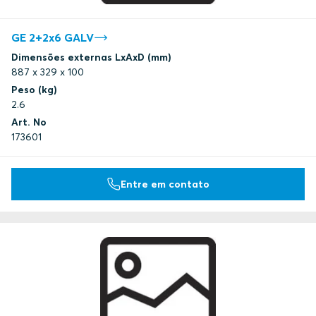
GE 2+2x6 GALV
Dimensões externas LxAxD (mm)
887 x 329 x 100
Peso (kg)
2.6
Art. No
173601
Entre em contato