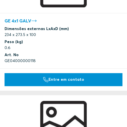
GE 4x1 GALV
Dimensões externas LxAxD (mm)
234 x 273.5 x 100
Peso (kg)
0.6
Art. No
GE04000000118
Entre em contato