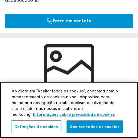
GE06000000118
Entre em contato
Ao clicar em "Aceitar todos os cookies", concorda com o
armazenamento de cookies no seu dispositivo para
GE 6x2 GALV
melhorar a navegação no site, analisar a utilização do
site e ajudar nas nossas iniciativas de
Dimensões externas LxAxD (mm)
marketing.
Informações sobre privacidade e cookies
365 x 332 x 100
Peso (kg)
Definições de cookies
Aceitar todos os cookies
0.9
Art. No