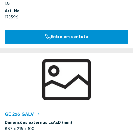
1.8
Art. No
173596
Entre em contato
GE 2x6 GALV
Dimensões externas LxAxD (mm)
887 x 215 x 100