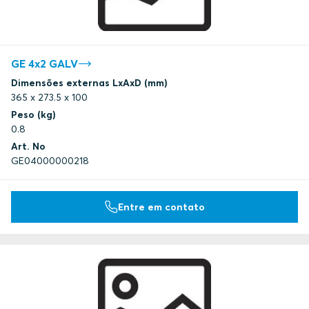
GE 4x2 GALV
Dimensões externas LxAxD (mm)
365 x 273.5 x 100
Peso (kg)
0.8
Art. No
GE04000000218
Entre em contato