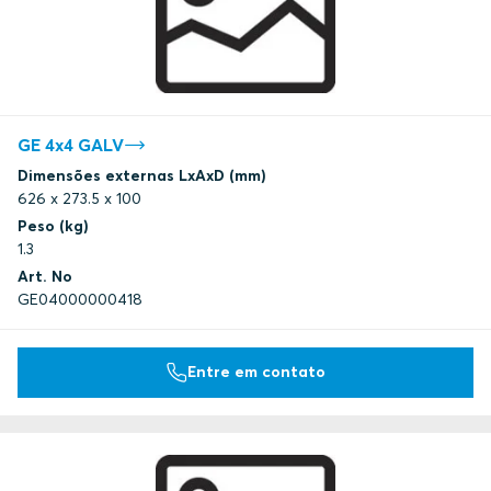
GE 4x4 GALV
Dimensões externas LxAxD (mm)
626 x 273.5 x 100
Peso (kg)
1.3
Art. No
GE04000000418
Entre em contato