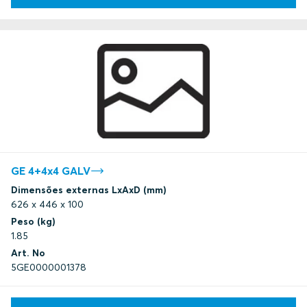
GE 4+4x4 GALV
Dimensões externas LxAxD (mm)
626 x 446 x 100
Peso (kg)
1.85
Art. No
5GE0000001378