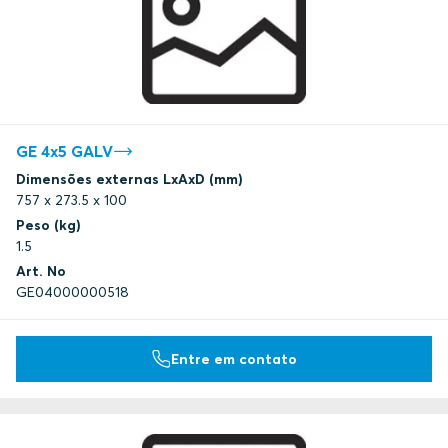
GE 4x5 GALV
Dimensões externas LxAxD (mm)
757 x 273.5 x 100
Peso (kg)
1.5
Art. No
GE04000000518
Entre em contato