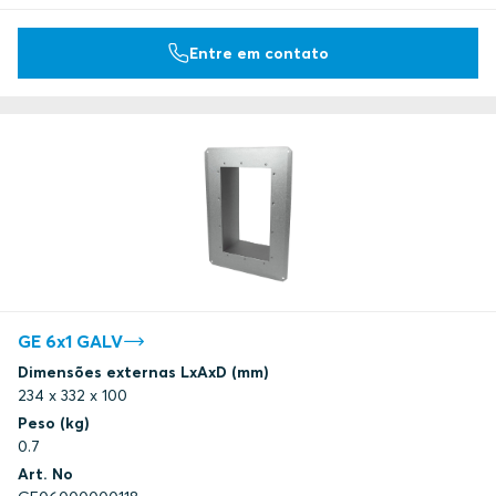
Entre em contato
GE 6x1 GALV
Dimensões externas LxAxD (mm)
234 x 332 x 100
Peso (kg)
0.7
Art. No