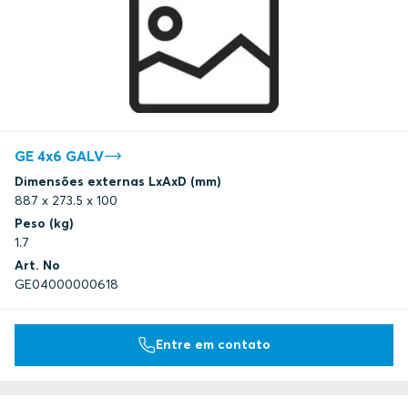
GE 4x6 GALV
Dimensões externas LxAxD (mm)
887 x 273.5 x 100
Peso (kg)
1.7
Art. No
GE04000000618
Entre em contato