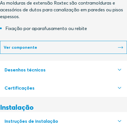
As molduras de extensão Roxtec são contramolduras e
acessórios de dutos para canalização em paredes ou pisos
espessos.
Fixação por aparafusamento ou rebite
Ver componente
Desenhos técnicos
Certificações
S1008220 GE FRAME EXTENSION FRAME
PDF
Instalação
Autoridade de certificação
Instruções de instalação
Deutsches Institut für Bautechnik, DIBt