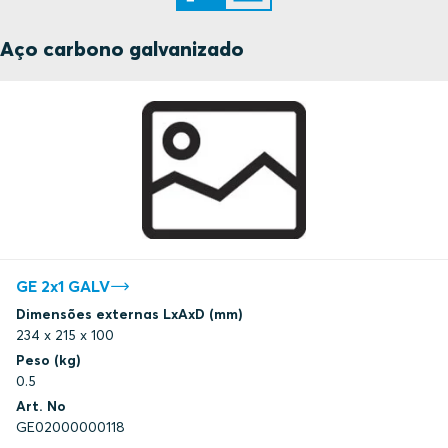
Aço carbono galvanizado
GE 2x1 GALV
Dimensões externas LxAxD (mm)
234 x 215 x 100
Peso (kg)
0.5
Art. No
GE02000000118