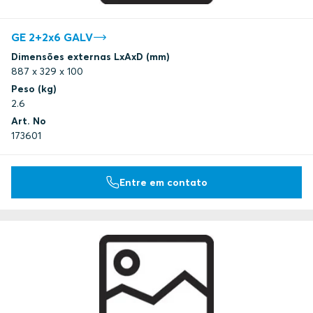
GE 2+2x6 GALV
Dimensões externas LxAxD (mm)
887 x 329 x 100
Peso (kg)
2.6
Art. No
173601
Entre em contato