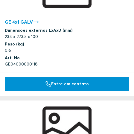
GE 4x1 GALV
Dimensões externas LxAxD (mm)
234 x 273.5 x 100
Peso (kg)
0.6
Art. No
GE04000000118
Entre em contato