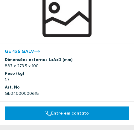
GE 4x6 GALV
Dimensões externas LxAxD (mm)
887 x 273.5 x 100
Peso (kg)
1.7
Art. No
GE04000000618
Entre em contato