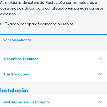
As molduras de extensão Roxtec são contramolduras e
acessórios de dutos para canalização em paredes ou pisos
espessos.
Fixação por aparafusamento ou rebite
Ver componente
Desenhos técnicos
Certificações
S1008220 GE FRAME EXTENSION FRAME
PDF
Instalação
Autoridade de certificação
Instruções de instalação
Deutsches Institut für Bautechnik, DIBt