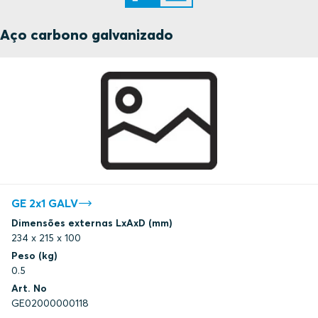
Aço carbono galvanizado
GE 2x1 GALV
Dimensões externas LxAxD (mm)
234 x 215 x 100
Peso (kg)
0.5
Art. No
GE02000000118