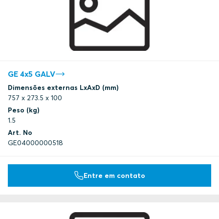
GE 4x5 GALV
Dimensões externas LxAxD (mm)
757 x 273.5 x 100
Peso (kg)
1.5
Art. No
GE04000000518
Entre em contato