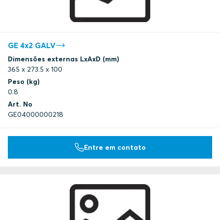
GE 4x2 GALV
Dimensões externas LxAxD (mm)
365 x 273.5 x 100
Peso (kg)
0.8
Art. No
GE04000000218
Entre em contato