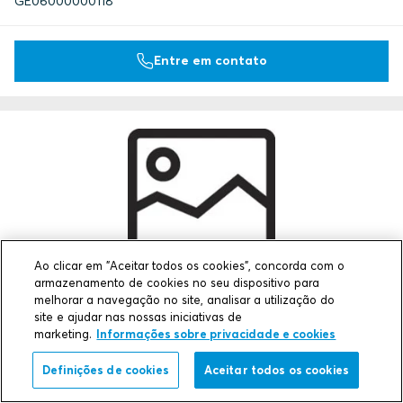
GE06000000118
Entre em contato
Ao clicar em "Aceitar todos os cookies", concorda com o
armazenamento de cookies no seu dispositivo para
GE 6x2 GALV
melhorar a navegação no site, analisar a utilização do
site e ajudar nas nossas iniciativas de
Dimensões externas LxAxD (mm)
marketing.
Informações sobre privacidade e cookies
365 x 332 x 100
Peso (kg)
Definições de cookies
Aceitar todos os cookies
0.9
Art. No