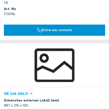
1.8
Art. No
173596
Entre em contato
GE 2x6 GALV
Dimensões externas LxAxD (mm)
887 x 215 x 100