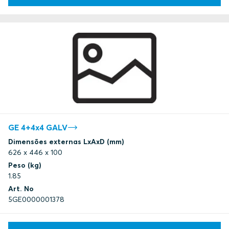
GE 4+4x4 GALV
Dimensões externas LxAxD (mm)
626 x 446 x 100
Peso (kg)
1.85
Art. No
5GE0000001378