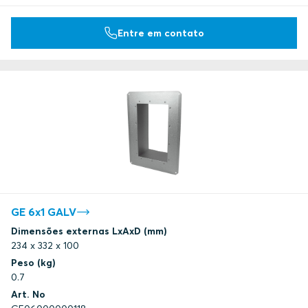
Entre em contato
GE 6x1 GALV
Dimensões externas LxAxD (mm)
234 x 332 x 100
Peso (kg)
0.7
Art. No