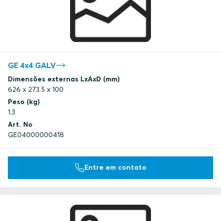
GE 4x4 GALV
Dimensões externas LxAxD (mm)
626 x 273.5 x 100
Peso (kg)
1.3
Art. No
GE04000000418
Entre em contato