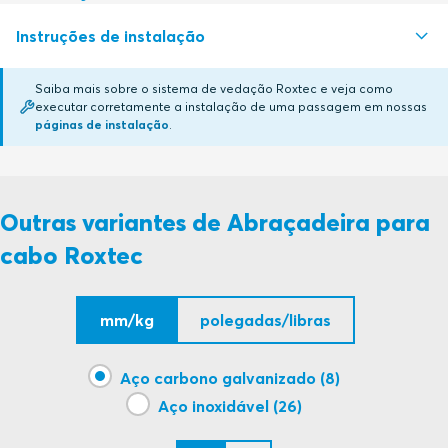
Instruções de instalação
LR
Certificado em renovação
Saiba mais sobre o sistema de vedação Roxtec e veja como
DNV
Certificado em renovação
executar corretamente a instalação de uma passagem em nossas
CABLE STRAPS (en)
PDF
páginas de instalação
.
Outras variantes de Abraçadeira para
cabo Roxtec
mm/kg
polegadas/libras
Aço carbono galvanizado (8)
Aço inoxidável (26)