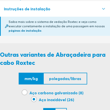
Instruções de instalação
LR
Certificado em renovação
Saiba mais sobre o sistema de vedação Roxtec e veja como
DNV
Certificado em renovação
executar corretamente a instalação de uma passagem em nossas
CABLE STRAPS (en)
PDF
páginas de instalação
.
Outras variantes de Abraçadeira para
cabo Roxtec
mm/kg
polegadas/libras
Aço carbono galvanizado (8)
Aço inoxidável (26)