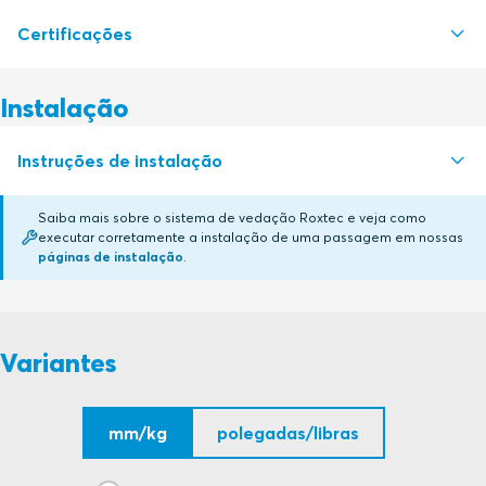
Certificações
S1526141 CABLE STRAP ROLL STRAP AND CLIP
PDF
Instalação
Autoridade de certificação
Instruções de instalação
LR
Certificado em renovação
Saiba mais sobre o sistema de vedação Roxtec e veja como
DNV
Certificado em renovação
executar corretamente a instalação de uma passagem em nossas
CABLE STRAPS (en)
PDF
páginas de instalação
.
Variantes
mm/kg
polegadas/libras