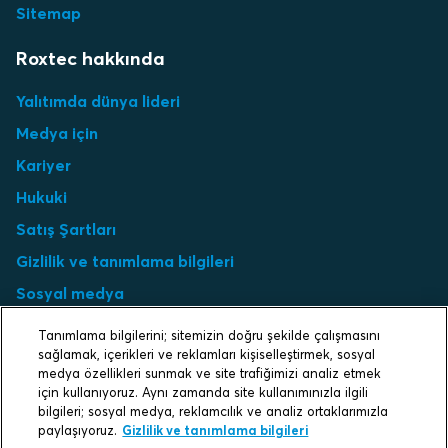
Sitemap
Roxtec hakkında
Yalıtımda dünya lideri
Medya için
Kariyer
Hukuki
Satış Şartları
Gizlilik ve tanımlama bilgileri
Sosyal medya
Tanımlama Bilgisi Ayarları
Tanımlama bilgilerini; sitemizin doğru şekilde çalışmasını
sağlamak, içerikleri ve reklamları kişiselleştirmek, sosyal
Select market
medya özellikleri sunmak ve site trafiğimizi analiz etmek
için kullanıyoruz. Aynı zamanda site kullanımınızla ilgili
Choose local site
bilgileri; sosyal medya, reklamcılık ve analiz ortaklarımızla
paylaşıyoruz.
Gizlilik ve tanımlama bilgileri