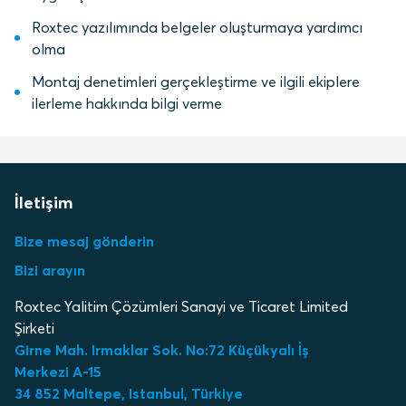
Roxtec yazılımında belgeler oluşturmaya yardımcı
olma
Montaj denetimleri gerçekleştirme ve ilgili ekiplere
ilerleme hakkında bilgi verme
İletişim
Bize mesaj gönderin
Bizi arayın
Roxtec Yalitim Çözümleri Sanayi ve Ticaret Limited
Şirketi
Girne Mah. Irmaklar Sok. No:72 Küçükyalı İş
Merkezi A-15
34 852 Maltepe, Istanbul, Türkiye