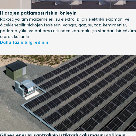
Hidrojen patlaması riskini önleyin
Roxtec yalıtım malzemeleri, su elektrolizi için elektrikli ekipmanı ve
ölçeklenebilir hidrojen tesislerini yangın, gaz, su, toz, kemirgenler,
patlama yükü ve patlama riskinden korumak için standart bir çözüm
olarak kullanılır.
Daha fazla bilgi edinin
Güneş enerjisi santralinin istikrarlı çalışmasını sağlayın