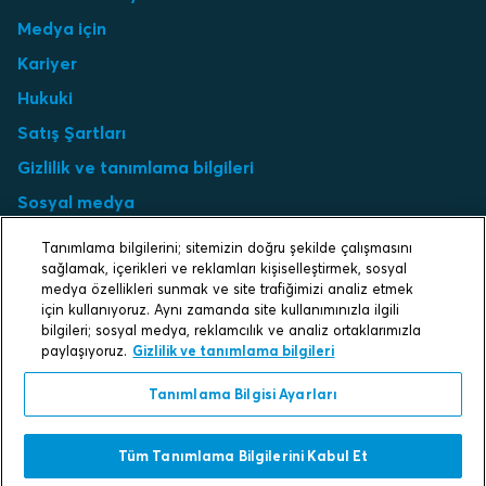
Medya için
Kariyer
Hukuki
Satış Şartları
Gizlilik ve tanımlama bilgileri
Sosyal medya
Tanımlama Bilgisi Ayarları
Tanımlama bilgilerini; sitemizin doğru şekilde çalışmasını
sağlamak, içerikleri ve reklamları kişiselleştirmek, sosyal
Select market
medya özellikleri sunmak ve site trafiğimizi analiz etmek
için kullanıyoruz. Aynı zamanda site kullanımınızla ilgili
bilgileri; sosyal medya, reklamcılık ve analiz ortaklarımızla
Choose local site
paylaşıyoruz.
Gizlilik ve tanımlama bilgileri
Tanımlama Bilgisi Ayarları
Protecting life and assets
Tüm Tanımlama Bilgilerini Kabul Et