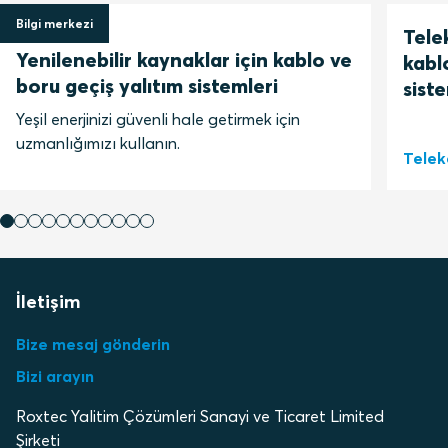
Bilgi merkezi
1 Şubat 2023
Tele
Yenilenebilir kaynaklar için kablo ve
kabl
boru geçiş yalıtım sistemleri
siste
Yeşil enerjinizi güvenli hale getirmek için
uzmanlığımızı kullanın.
Tele
İletişim
Bize mesaj gönderin
Bizi arayın
Roxtec Yalitim Çözümleri Sanayi ve Ticaret Limited
Şirketi