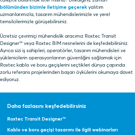
bölümünden bizimle iletişime geçerek
yalıtım
uzmanlarımızla, tasarım mühendislerimizle ve yerel
temsilcilerimizle görüşebilirsiniz.
Ücretsiz çevrimiçi mühendislik aracımız Roxtec Transit
Designer™ veya Roxtec BIM nesnelerini de keşfedebilirsiniz.
Ayrıca sizi iş sahipleri, operatörler, tasarım mühendisleri ve
yüklenicilerin operasyonlarının güvenliğini sağlamak için
Roxtec kablo ve boru geçişlerini seçtikleri dünya çapında
zorlu referans projelerinden başarı öykülerini okumaya davet
ediyoruz.
Daha fazlasını keşfedebilirsiniz
Roxtec Transit Designer™
Kablo ve boru geçişi tasarımı ile ilgili webinarları