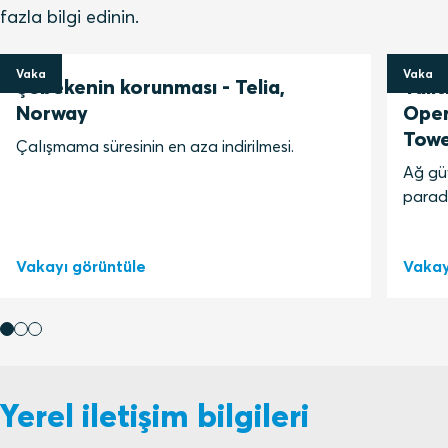
fazla bilgi edinin.
Vaka
Vaka
Şebekenin korunması - Telia,
Yalı
Norway
Oper
Towe
Çalışmama süresinin en aza indirilmesi.
Ağ gü
parad
Vakayı görüntüle
Vakay
Yerel iletişim bilgileri