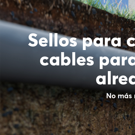
Sellos para 
cables par
alre
No más 