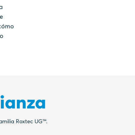
a
de
 cómo
mo
fianza
familia Roxtec UG™.