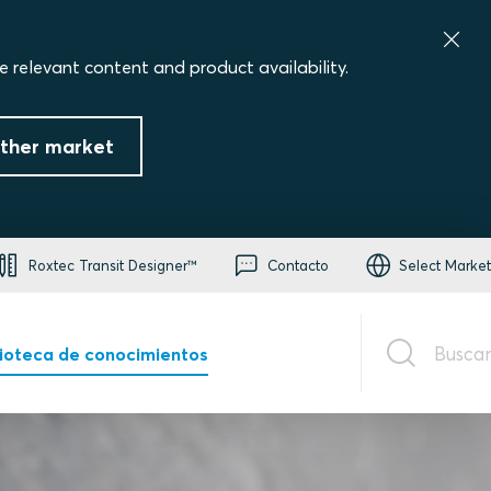
e relevant content and product availability.
ther market
Roxtec Transit Designer™
Contacto
Select Market
Buscar
lioteca de conocimientos