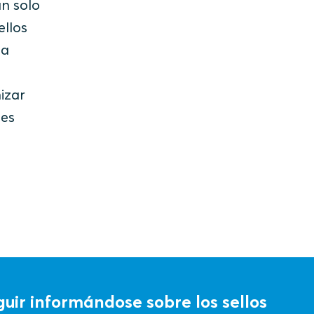
un solo
ellos
ta
izar
nes
uir informándose sobre los sellos