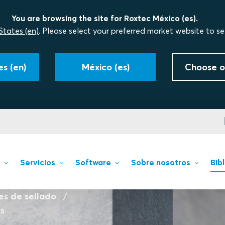
You are browsing the site for Roxtec México (es).
States (en)
. Please select your preferred market website to se
s (en)
México (es)
Choose o
Servicios
Software
Sobre nosotros
Bib
es de sellado
os