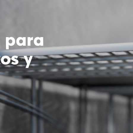
s para
os y