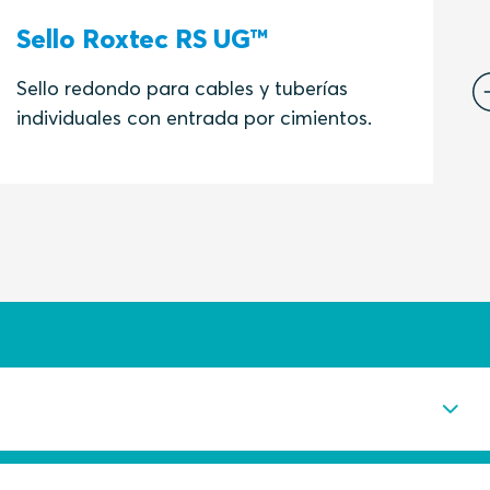
Sello Roxtec RS UG™
C
Sello redondo para cables y tuberías
C
individuales con entrada por cimientos.
s
r