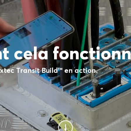
cela fonctionn
xtec Transit Build™ en action.