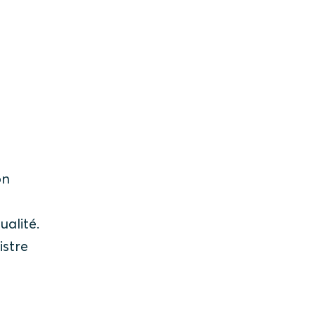
on
ualité.
istre