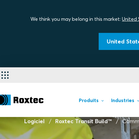
We think you may belong in this market:
United 
United State
Produits
Industries
Logiciel
Roxtec Transit Build™
Comme