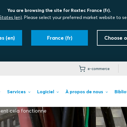
You are browsing the site for Roxtec France (fr).
States (en)
. Please select your preferred market website to se
s (en)
France (fr)
Choose o
e-commerce
Services
Logiciel
À propos de nous
Bibli
nt cela fonctionne​