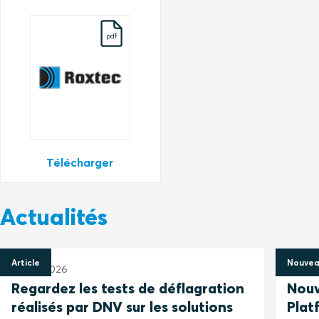
pdf
Télécharger
Actualités
Article
Nouvea
13 mai 2026
26 jan
Regardez les tests de déflagration
Nouv
réalisés par DNV sur les solutions
Plat