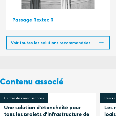
Passage Roxtec R
Voir toutes les solutions recommandées
Contenu associé
Centre de connaissances
Centre
9 février 2023
9 févri
Une solution d'étanchéité pour
Les r
tous les projets d'infrastructure de
logi