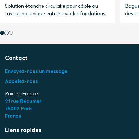
Solution étanche circulaire pour câble ou
Bague 
tuyauterie unique entrant via les fondations.
des t
Contact
Envoyez-nous un message
Appelez-nous
Roxtec France
91 rue Réaumur
75002 Paris
France
Liens rapides