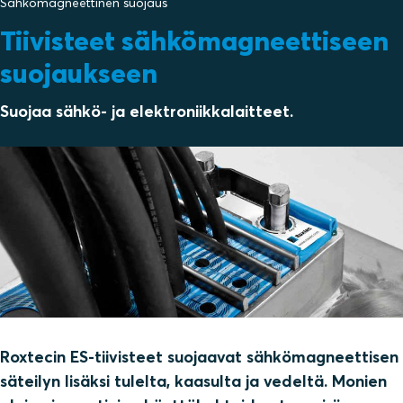
Sähkömagneettinen suojaus
Tiivisteet sähkömagneettiseen
suojaukseen
Suojaa sähkö- ja elektroniikkalaitteet.
Roxtecin ES-tiivisteet suojaavat sähkömagneettisen
säteilyn lisäksi tulelta, kaasulta ja vedeltä. Monien