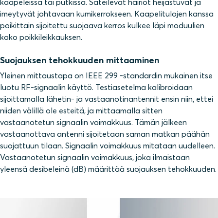
kaapeleissa tai putkissa. Säteilevät häiriöt heijastuvat ja
imeytyvät johtavaan kumikerrokseen. Kaapelitulojen kanssa
poikittain sijoitettu suojaava kerros kulkee läpi moduulien
koko poikkileikkauksen.
Suojauksen tehokkuuden mittaaminen
Yleinen mittaustapa on IEEE 299 -standardin mukainen itse
luotu RF-signaalin käyttö. Testiasetelma kalibroidaan
sijoittamalla lähetin- ja vastaanotinantennit ensin niin, ettei
niiden välillä ole esteitä, ja mittaamalla sitten
vastaanotetun signaalin voimakkuus. Tämän jälkeen
vastaanottava antenni sijoitetaan saman matkan päähän
suojattuun tilaan. Signaalin voimakkuus mitataan uudelleen.
Vastaanotetun signaalin voimakkuus, joka ilmaistaan
yleensä desibeleinä (dB) määrittää suojauksen tehokkuuden.