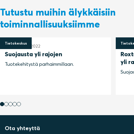
Tutustu muihin älykkäisiin
toiminnallisuuksiimme
Tietokeskus
Tietok
13. syyskuuta 2022
13. sy
Suojausta yli rajojen
Roxt
yli r
Tuotekehitystä parhaimmillaan.
Suojaa
Ota yhteyttä