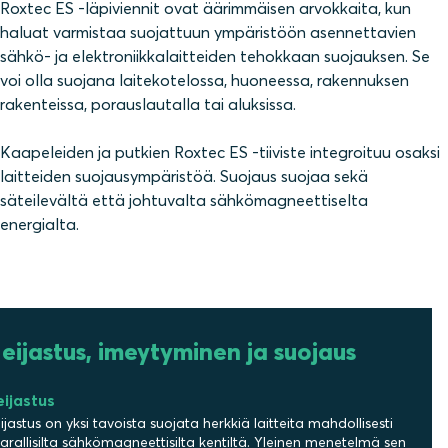
Roxtec ES -läpiviennit ovat äärimmäisen arvokkaita, kun
haluat varmistaa suojattuun ympäristöön asennettavien
sähkö- ja elektroniikkalaitteiden tehokkaan suojauksen. Se
voi olla suojana laitekotelossa, huoneessa, rakennuksen
rakenteissa, porauslautalla tai aluksissa.
Kaapeleiden ja putkien Roxtec ES -tiiviste integroituu osaksi
laitteiden suojausympäristöä. Suojaus suojaa sekä
säteilevältä että johtuvalta sähkömagneettiselta
energialta.
eijastus, imeytyminen ja suojaus
ijastus
ijastus on yksi tavoista suojata herkkiä laitteita mahdollisesti
arallisilta sähkömagneettisilta kentiltä. Yleinen menetelmä sen