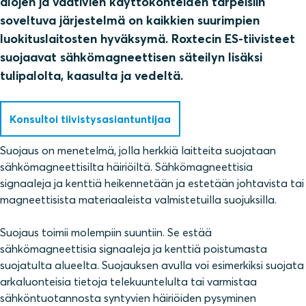
alojen ja vaativien käyttökohteiden tarpeisiin
soveltuva järjestelmä on kaikkien suurimpien
luokituslaitosten hyväksymä. Roxtecin ES-tiivisteet
suojaavat sähkömagneettisen säteilyn lisäksi
tulipalolta, kaasulta ja vedeltä.
Konsultoi tiivistysasiantuntijaa
Suojaus on menetelmä, jolla herkkiä laitteita suojataan
sähkömagneettisilta häiriöiltä. Sähkömagneettisia
signaaleja ja kenttiä heikennetään ja estetään johtavista tai
magneettisista materiaaleista valmistetuilla suojuksilla.
Suojaus toimii molempiin suuntiin. Se estää
sähkömagneettisia signaaleja ja kenttiä poistumasta
suojatulta alueelta. Suojauksen avulla voi esimerkiksi suojata
arkaluonteisia tietoja telekuuntelulta tai varmistaa
sähköntuotannosta syntyvien häiriöiden pysyminen