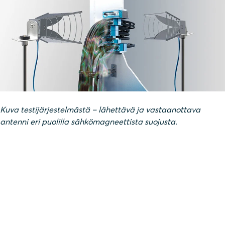
Kuva testijärjestelmästä – lähettävä ja vastaanottava
antenni eri puolilla sähkömagneettista suojusta.