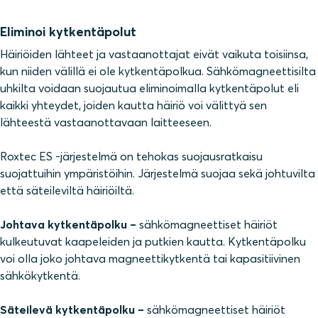
Eliminoi kytkentäpolut
Häiriöiden lähteet ja vastaanottajat eivät vaikuta toisiinsa,
kun niiden välillä ei ole kytkentäpolkua. Sähkömagneettisilta
uhkilta voidaan suojautua eliminoimalla kytkentäpolut eli
kaikki yhteydet, joiden kautta häiriö voi välittyä sen
lähteestä vastaanottavaan laitteeseen.
Roxtec ES -järjestelmä on tehokas suojausratkaisu
suojattuihin ympäristöihin. Järjestelmä suojaa sekä johtuvilta
että säteileviltä häiriöiltä.
Johtava kytkentäpolku –
sähkömagneettiset häiriöt
kulkeutuvat kaapeleiden ja putkien kautta. Kytkentäpolku
voi olla joko johtava magneettikytkentä tai kapasitiivinen
sähkökytkentä.
Säteilevä kytkentäpolku –
sähkömagneettiset häiriöt