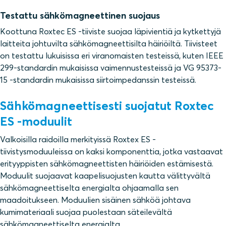
Testattu sähkömagneettinen suojaus
Koottuna Roxtec ES -tiiviste suojaa läpivientiä ja kytkettyjä
laitteita johtuvilta sähkömagneettisilta häiriöiltä. Tiivisteet
on testattu lukuisissa eri viranomaisten testeissä, kuten IEEE
299-standardin mukaisissa vaimennustesteissä ja VG 95373-
15 -standardin mukaisissa siirtoimpedanssin testeissä.
Sähkömagneettisesti suojatut Roxtec
ES -moduulit
Valkoisilla raidoilla merkityissä Roxtex ES -
tiivistysmoduuleissa on kaksi komponenttia, jotka vastaavat
erityyppisten sähkömagneettisten häiriöiden estämisestä.
Moduulit suojaavat kaapelisuojusten kautta välittyvältä
sähkömagneettiselta energialta ohjaamalla sen
maadoitukseen. Moduulien sisäinen sähköä johtava
kumimateriaali suojaa puolestaan säteilevältä
sähkömagneettiselta energialta.