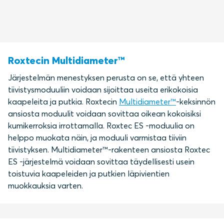
Roxtecin Multidiameter™
Järjestelmän menestyksen perusta on se, että yhteen
tiivistysmoduuliin voidaan sijoittaa useita erikokoisia
kaapeleita ja putkia. Roxtecin
Multidiameter™
-keksinnön
ansiosta moduulit voidaan sovittaa oikean kokoisiksi
kumikerroksia irrottamalla. Roxtec ES -moduulia on
helppo muokata näin, ja moduuli varmistaa tiiviin
tiivistyksen. Multidiameter™-rakenteen ansiosta Roxtec
ES -järjestelmä voidaan sovittaa täydellisesti usein
toistuvia kaapeleiden ja putkien läpivientien
muokkauksia varten.