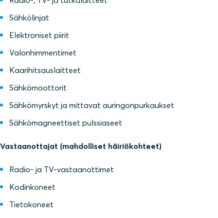
Radio-, TV- ja tutkalaitteet
Sähkölinjat
Elektroniset piirit
Valonhimmentimet
Kaarihitsauslaitteet
Sähkömoottorit
Sähkömyrskyt ja mittavat auringonpurkaukset
Sähkömagneettiset pulssiaseet
Vastaanottajat (mahdolliset häiriökohteet)
Radio- ja TV-vastaanottimet
Kodinkoneet
Tietokoneet