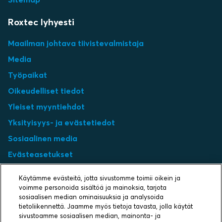
Roxtec lyhyesti
Maailman johtava tiivistevalmistaja
Media
Työpaikat
Oikeudelliset tiedot
Yleiset myyntiehdot
Yksityisyys- ja evästetiedot
Sosiaalinen media
Evästeasetukset
Select market
Käytämme evästeitä, jotta sivustomme toimii oikein ja
voimme personoida sisältöä ja mainoksia, tarjota
Choose local site
sosiaalisen median ominaisuuksia ja analysoida
tietoliikennettä. Jaamme myös tietoja tavasta, jolla käytät
sivustoamme sosiaalisen median, mainonta- ja