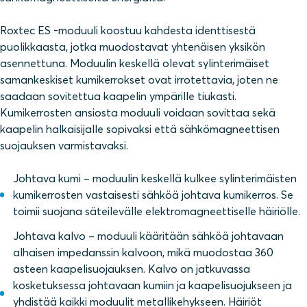
Roxtec ES -moduuli koostuu kahdesta identtisestä
puolikkaasta, jotka muodostavat yhtenäisen yksikön
asennettuna. Moduulin keskellä olevat sylinterimäiset
samankeskiset kumikerrokset ovat irrotettavia, joten ne
saadaan sovitettua kaapelin ympärille tiukasti.
Kumikerrosten ansiosta moduuli voidaan sovittaa sekä
kaapelin halkaisijalle sopivaksi että sähkömagneettisen
suojauksen varmistavaksi.
Johtava kumi – moduulin keskellä kulkee sylinterimäisten
kumikerrosten vastaisesti sähköä johtava kumikerros. Se
toimii suojana säteilevälle elektromagneettiselle häiriölle.
Johtava kalvo – moduuli kääritään sähköä johtavaan
alhaisen impedanssin kalvoon, mikä muodostaa 360
asteen kaapelisuojauksen. Kalvo on jatkuvassa
kosketuksessa johtavaan kumiin ja kaapelisuojukseen ja
yhdistää kaikki moduulit metallikehykseen. Häiriöt