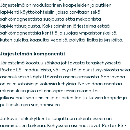
Järjestelmä on modulaarinen kaapeleiden ja putkien
läpivienti käyttökohteisiin, joissa tarvitaan sekä
sähkömagneettista suojausta että mekaanista
läpivientisuojausta. Kaksitoiminen järjestelmä estää
sähkömagneettisia kenttiä ja suojaa ympäristöriskeiltä,
kuten tulelta, kaasulta, vedeltä, pölyltä, lialta ja jyrsijöiltä.
Järjestelmän komponentit
Järjestelmä koostuu sähköä johtavasta teräskehyksestä,
Roxtec ES -moduuleista, välilevyistä ja puristusyksiköstä sekä
asennuksessa käytettävästä asennusrasvasta. Saatavana
on eri muotoisia ja kokoisia kehyksiä. Ne voidaan asentaa
rakennuksiin joko rakennusprosessin aikana tai
jälkiasennuksina seinien ja osioiden läpi kulkevien kaapeli- ja
putkiaukkojen suojaamiseen.
Jatkuva sähkökytkentä suojattuun rakenteeseen on
äärimmäisen tärkeää. Kehykseen asennettavat Roxtex ES -