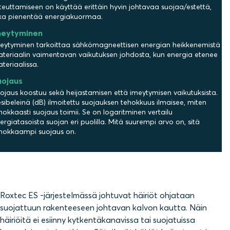
teuttamiseen on käyttää erittäin hyvin johtavaa suojaa/estettä,
ka pienentää energiakuormaa.
meytyminen
eytyminen tarkoittaa sähkömagneettisen energian heikkenemistä
teriaalin vaimentavan vaikutuksen johdosta, kun energia etenee
teriaalissa.
uojaus
ojaus koostuu sekä heijastamisen että imeytymisen vaikutuksista.
sibeleinä (dB) ilmoitettu suojauksen tehokkuus ilmaisee, miten
hokkaasti suojaus toimii. Se on logaritminen vertailu
ergiatasoista suojan eri puolilla. Mitä suurempi arvo on, sitä
hokkaampi suojaus on.
Roxtec ES -järjestelmässä johtuvat häiriöt ohjataan
suojattuun rakenteeseen johtavan kalvon kautta. Näin
häiriöitä ei esiinny kytkentäkanavissa tai suojatuissa