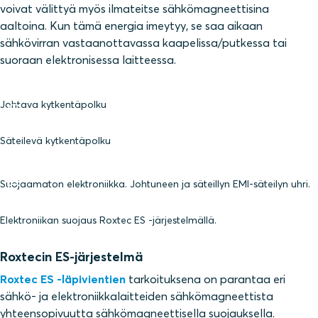
voivat välittyä myös ilmateitse sähkömagneettisina
aaltoina. Kun tämä energia imeytyy, se saa aikaan
sähkövirran vastaanottavassa kaapelissa/putkessa tai
suoraan elektronisessa laitteessa.
Johtava kytkentäpolku
Säteilevä kytkentäpolku
Suojaamaton elektroniikka. Johtuneen ja säteillyn EMI-säteilyn uhri.
Elektroniikan suojaus Roxtec ES -järjestelmällä.
Roxtecin ES-järjestelmä
Roxtec ES -läpivientien
tarkoituksena on parantaa eri
sähkö- ja elektroniikkalaitteiden sähkömagneettista
yhteensopivuutta sähkömagneettisella suojauksella.