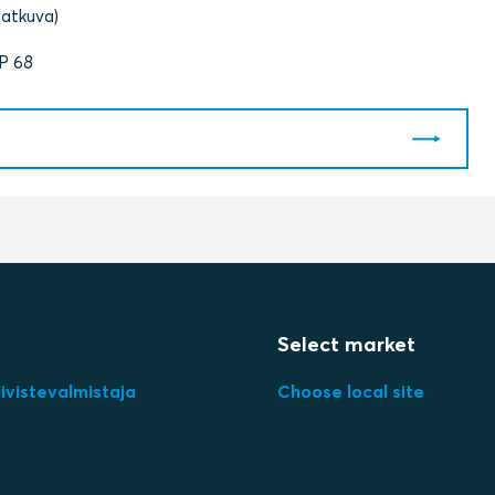
(jatkuva)
IP 68
Select market
ivistevalmistaja
Choose local site