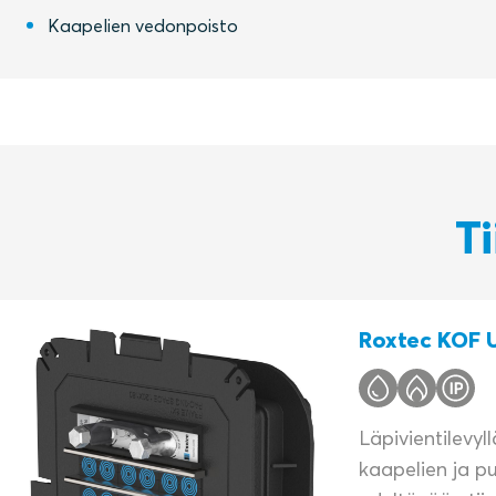
Kaapelien vedonpoisto
Ti
Roxtec KOF U
Läpivientilevyl
kaapelien ja pu