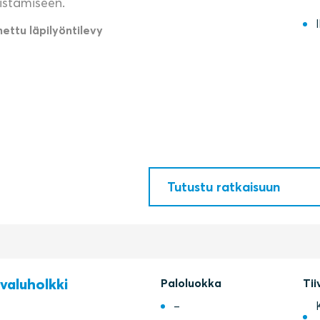
vistämiseen.
ettu läpilyöntilevy
Tutustu ratkaisuun
valuholkki
Paloluokka
Tii
–