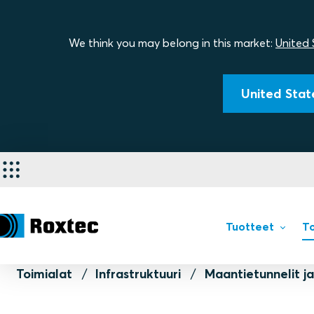
We think you may belong in this market:
United 
United State
Tuotteet
To
Toimialat
Infrastruktuuri
Maantietunnelit ja 