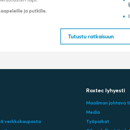
kaapeleille ja putkille.
Tutustu ratkaisuun
Roxtec lyhyesti
Maailman johtava ti
Media
itä verkkokaupasta
Työpaikat