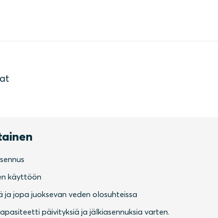
aat
rtainen
asennus
en käyttöön
ä ja jopa juoksevan veden olosuhteissa
pasiteetti päivityksiä ja jälkiasennuksia varten.