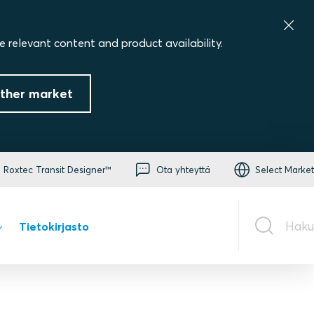
e relevant content and product availability.
ther market
Roxtec Transit Designer™
Ota yhteyttä
Select Market
Haku
Tietokirjasto