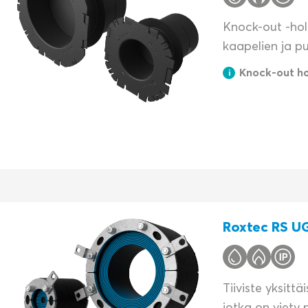
Knock-out -hol
kaapelien ja put
Knock-out ho
Roxtec RS UG
Tiiviste yksittäi
jotka on viety 