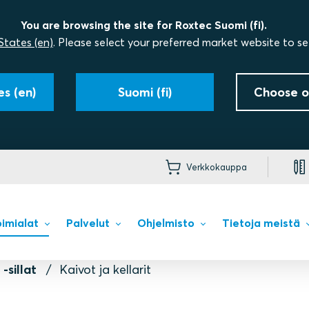
You are browsing the site for Roxtec Suomi (fi).
States (en)
. Please select your preferred market website to se
s (en)
Suomi (fi)
Choose o
Verkkokauppa
imialat
Palvelut
Ohjelmisto
Tietoja meistä
-sillat
Kaivot ja kellarit