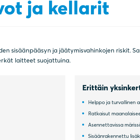
ot ja kellarit
den sisäänpääsyn ja jäätymisvahinkojen riskit. S
kät laitteet suojattuina.
Erittäin yksinke
Helppo ja turvallinen 
Ratkaisut maanalaise
Asennettavissa märiss
Sisäänrakennettu lisäka