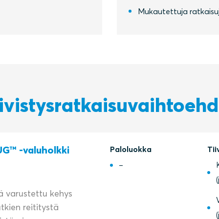
Mukautettuja ratkaisuja
ivistysratkaisuvaihtoeh
G™ -valuholkki
Paloluokka
Tii
–
lä varustettu kehys
tkien reititystä