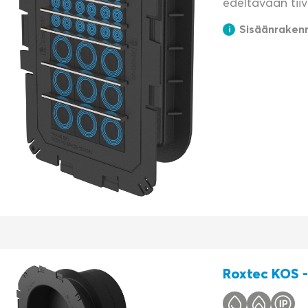
edeltävään tii
Sisäänrakenn
Roxtec KOS ‑