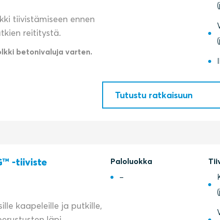
kki tiivistämiseen ennen
kien reititystä.
lkki betonivaluja varten.
Tutustu ratkaisuun
™ ‑tiiviste
Paloluokka
Tii
–
sille kaapeleille ja putkille,
perustusten läpi.