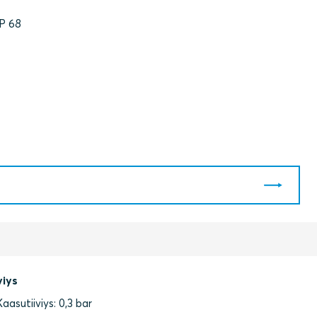
IP 68
viys
Kaasutiiviys: 0,3 bar