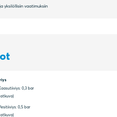
 yksilöllisiin vaatimuksiin
dot
viys
Kaasutiiviys: 0,3 bar
(jatkuva)
Vesitiiviys: 0,5 bar
(jatkuva)