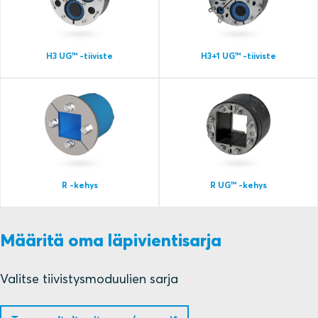
H3 UG™ ‑tiiviste
H3+1 UG™ ‑tiiviste
R -kehys
R UG™ -kehys
Määritä oma läpivientisarja
Valitse tiivistysmoduulien sarja