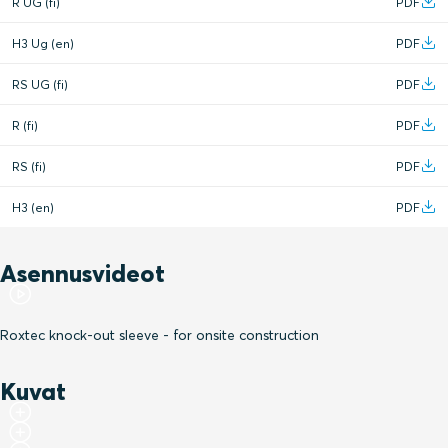
R UG (fi)
PDF
Liitettävissä KOS-ryhmiksi painamalla ja liittämällä
Tilatehokkaassa muodossa keskipisteiden etäisyys
H3 Ug (en)
PDF
180, 250 tai 280 mm koosta riippuen, kun yhdistetään
RS UG (fi)
PDF
paina/liitä -toiminnolla
R (fi)
PDF
RS (fi)
PDF
H3 (en)
PDF
Asennusvideot
Roxtec knock-out sleeve - for onsite construction
Kuvat