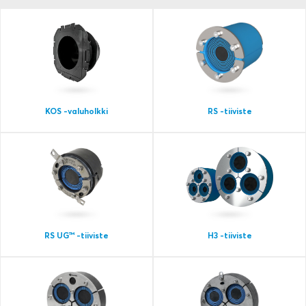
KOS ‑valuholkki
RS -tiiviste
RS UG™ -tiiviste
H3 -tiiviste