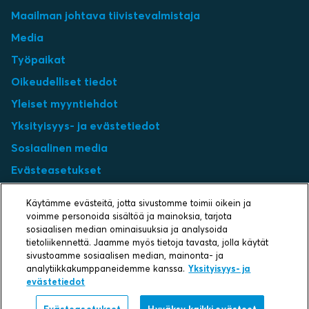
Maailman johtava tiivistevalmistaja
Media
Työpaikat
Oikeudelliset tiedot
Yleiset myyntiehdot
Yksityisyys- ja evästetiedot
Sosiaalinen media
Evästeasetukset
Select market
Käytämme evästeitä, jotta sivustomme toimii oikein ja
voimme personoida sisältöä ja mainoksia, tarjota
Choose local site
sosiaalisen median ominaisuuksia ja analysoida
tietoliikennettä. Jaamme myös tietoja tavasta, jolla käytät
sivustoamme sosiaalisen median, mainonta- ja
analytiikkakumppaneidemme kanssa.
Yksityisyys- ja
evästetiedot
Protecting life and assets