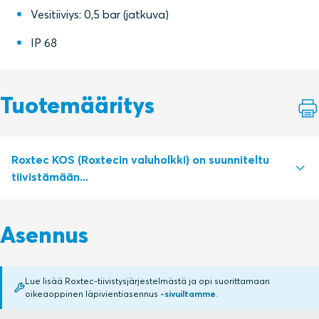
Vesitiiviys: 0,5 bar (jatkuva)
IP 68
Tuotemääritys
Roxtec KOS (Roxtecin valuholkki) on suunniteltu
tiivistämään...
Roxtec KOS (Roxtecin valuholkki) on suunniteltu
Asennus
tiivistämään suojaputki ennen kaapelien asennusta.
Valmistettu mustasta ABS-muovista, jonka
innovatiivinen suoja napautetaan helposti irti kaapelien
Lue lisää Roxtec-tiivistysjärjestelmästä ja opi suorittamaan
vetämisen yhteydessä. KOS on saatavana kahdessa
oikeaoppinen läpivientiasennus
-sivuiltamme
.
syvyysversiossa: 150 mm voidaan leikata 120 mm:n