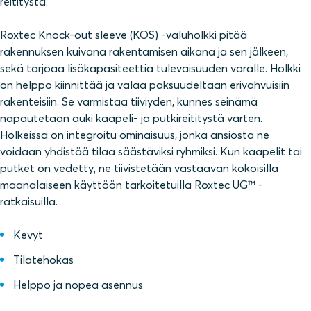
reititystä.
Roxtec Knock-out sleeve (KOS) -valuholkki pitää
rakennuksen kuivana rakentamisen aikana ja sen jälkeen,
sekä tarjoaa lisäkapasiteettia tulevaisuuden varalle. Holkki
on helppo kiinnittää ja valaa paksuudeltaan erivahvuisiin
rakenteisiin. Se varmistaa tiiviyden, kunnes seinämä
napautetaan auki kaapeli- ja putkireititystä varten.
Holkeissa on integroitu ominaisuus, jonka ansiosta ne
voidaan yhdistää tilaa säästäviksi ryhmiksi. Kun kaapelit tai
putket on vedetty, ne tiivistetään vastaavan kokoisilla
maanalaiseen käyttöön tarkoitetuilla Roxtec UG™ -
ratkaisuilla.
Kevyt
Tilatehokas
Helppo ja nopea asennus