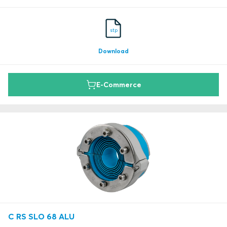
stp
Download
E-Commerce
C RS SLO 68 ALU