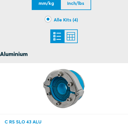
mm/kg
inch/lbs
Alle Kits (4)
Aluminium
C RS SLO 43 ALU