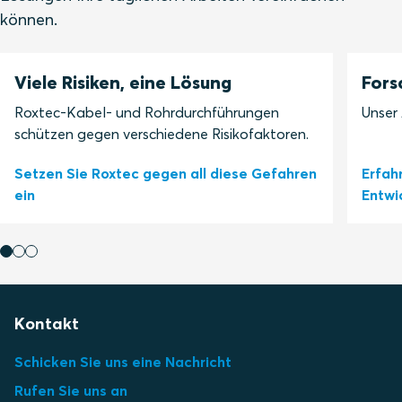
können.
Viele Risiken, eine Lösung
Fors
Roxtec-Kabel- und Rohrdurchführungen
Unser 
schützen gegen verschiedene Risikofaktoren.
Setzen Sie Roxtec gegen all diese Gefahren
Erfah
ein
Entwi
Kontakt
Schicken Sie uns eine Nachricht
Rufen Sie uns an