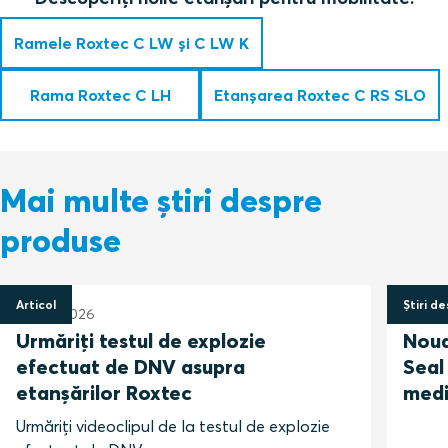
Ramele Roxtec C LW și C LW K
Rama Roxtec C LH
Etanșarea Roxtec C RS SLO
Mai multe știri despre
produse
Articol
Știri d
13 mai 2026
26 ian
Urmăriți testul de explozie
Noua
efectuat de DNV asupra
Seal
etanșărilor Roxtec
medii
Urmăriți videoclipul de la testul de explozie