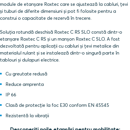
module de etanșare Roxtec care se ajustează la cabluri, țevi
și tuburi de diferite dimensiuni și pot fi folosite pentru a
construi o capacitate de rezervă în trecere.
Soluția rotundă deschisă Roxtec C RS SLO constă dintr-o
etanșare Roxtec C RS și un manșon Roxtec C SLO. A fost
dezvoltată pentru aplicații cu cabluri și țevi metalice din
materialul rulant și se instalează dintr-o singură parte în
tablouri și dulapuri electrice.
Cu greutate redusă
Reduce amprenta
IP 66
Clasă de protecție la foc E30 conform EN 45545
Rezistentă la vibrații
Descoperiți noile etanșări pentru mobilitate: